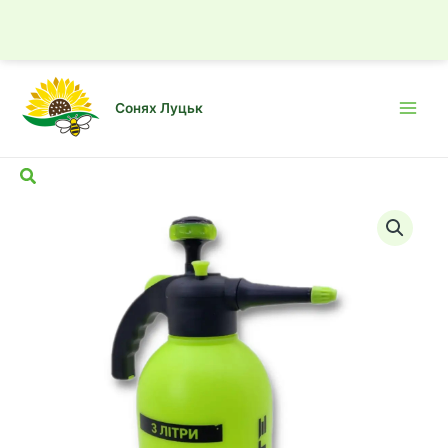
☎
Подзвонити
Як доїхати
Обприскувач
ручний
Перейти
садовий
до
Сонях Луцьк
KF-
вмісту
Main
3.0
Men
LS
Пошук
Forte
3
л
кількість