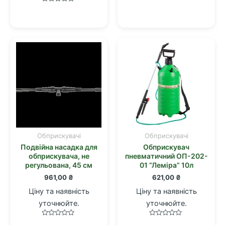
Оцінено
Оцінено
в
в
0
0
з
з
5
5
Обприскувачі
Обприскувачі
Подвійна насадка для
Обприскувач
обприскувача, не
пневматичний ОП-202-
регульована, 45 см
01 “Леміра” 10л
961,00
₴
621,00
₴
Ціну та наявність
Ціну та наявність
уточнюйте.
уточнюйте.
Оцінено
Оцінено