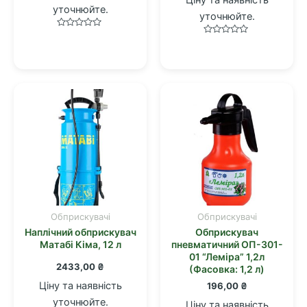
Ціну та наявність
уточнюйте.
уточнюйте.
Оцінено
Оцінено
в
в
0
0
з
з
5
5
Обприскувачі
Обприскувачі
Наплічний обприскувач
Обприскувач
Матабі Кіма, 12 л
пневматичний ОП-301-
01 “Лемiра” 1,2л
2433,00
₴
(Фасовка: 1,2 л)
Ціну та наявність
196,00
₴
уточнюйте.
Ціну та наявність