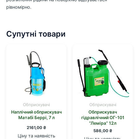
рівномірно.
Супутні товари
Обприскувачі
Обприскувачі
Наплічний обприскувач
Обприскувач
Матабі Беррі, 7 л
гідравлічний ОГ-101
“Лемiра” 12л
2161,00
₴
586,00
₴
Ціну та наявність