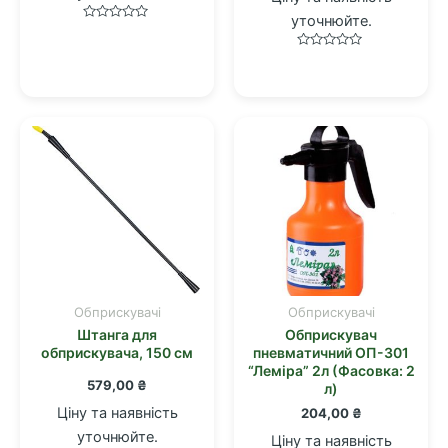
уточнюйте.
Оцінено
в
0
Оцінено
з
в
5
0
з
5
Обприскувачі
Обприскувачі
Штанга для
Обприскувач
обприскувача, 150 см
пневматичний ОП-301
“Лемiра” 2л (Фасовка: 2
579,00
₴
л)
Ціну та наявність
204,00
₴
уточнюйте.
Ціну та наявність