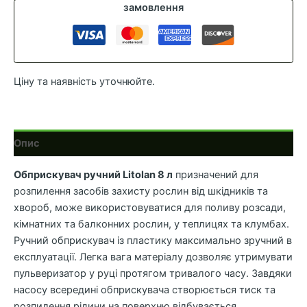
л
замовлення
кількість
Ціну та наявність уточнюйте.
Опис
Обприскувач ручний Litolan 8 л
призначений для
розпилення засобів захисту рослин від шкідників та
хвороб, може використовуватися для поливу розсади,
кімнатних та балконних рослин, у теплицях та клумбах.
Ручний обприскувач із пластику максимально зручний в
експлуатації. Легка вага матеріалу дозволяє утримувати
пульверизатор у руці протягом тривалого часу. Завдяки
насосу всередині обприскувача створюється тиск та
розпилення рідини на поверхню відбувається