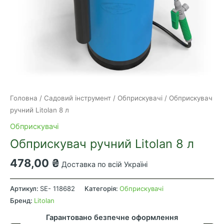
Головна
/
Садовий інструмент
/
Обприскувачі
/ Обприскувач
ручний Litolan 8 л
Обприскувачі
Обприскувач ручний Litolan 8 л
478,00
₴
Доставка по всій Україні
Обприскувач
ручний
Артикул:
SE- 118682
Категорія:
Обприскувачі
Litolan
Бренд:
Litolan
8
Гарантовано безпечне оформлення