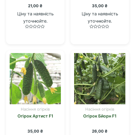
21,00
₴
35,00
₴
Ціну та наявність
Ціну та наявність
уточнюйте.
уточнюйте.
Оцінено
Оцінено
в
в
0
0
з
з
5
5
Насіння огірків
Насіння огірків
Огірок Артист F1
Огірок Бйорн F1
35,00
₴
26,00
₴