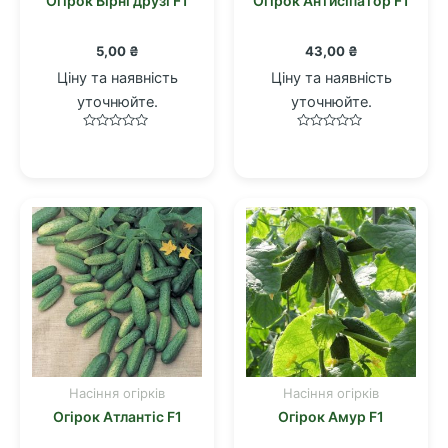
Огірок Вірні друзі F1
Огірок Антисіпатор F1
5,00
₴
43,00
₴
Ціну та наявність
Ціну та наявність
уточнюйте.
уточнюйте.
Оцінено
Оцінено
в
в
0
0
з
з
5
5
Насіння огірків
Насіння огірків
Огірок Атлантіс F1
Огірок Амур F1