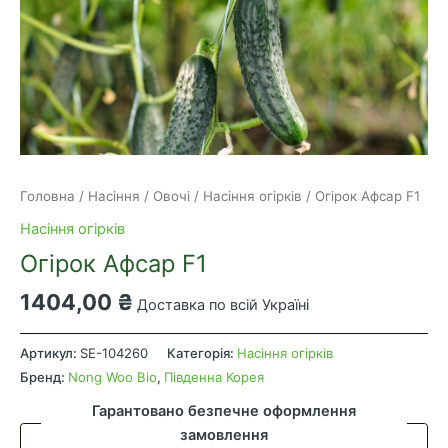
Головна
/
Насіння
/
Овочі
/
Насіння огірків
/ Огірок Афсар F1
Насіння огірків
Огірок Афсар F1
1404,00
₴
Доставка по всій Україні
Огірок
Афсар
Артикул:
SE-104260
Категорія:
Насіння огірків
F1
Бренд:
Nong Woo Bio
,
Південна Корея
кількість
Гарантовано безпечне оформлення
замовлення