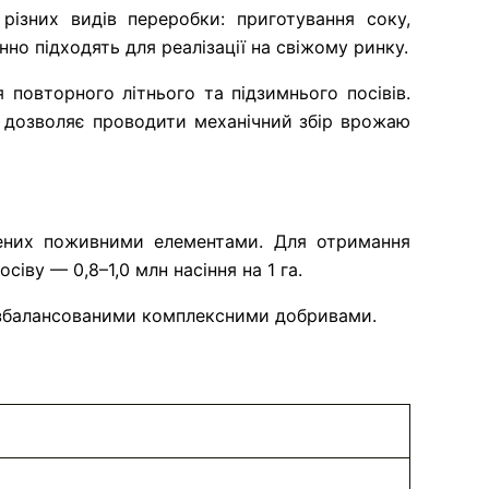
ізних видів переробки: приготування соку, 
о підходять для реалізації на свіжому ринку.
овторного літнього та підзимнього посівів. 
о дозволяє проводити механічний збір врожаю 
чених поживними елементами. Для отримання 
ву — 0,8–1,0 млн насіння на 1 га.
нь збалансованими комплексними добривами.