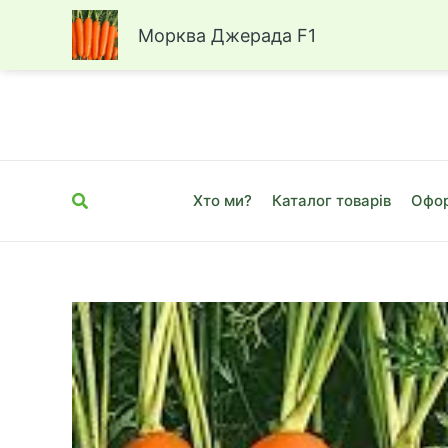
Морква Джерада F1
Перейти
до
вмісту
Пошук
Хто ми?
Каталог товарів
Офор