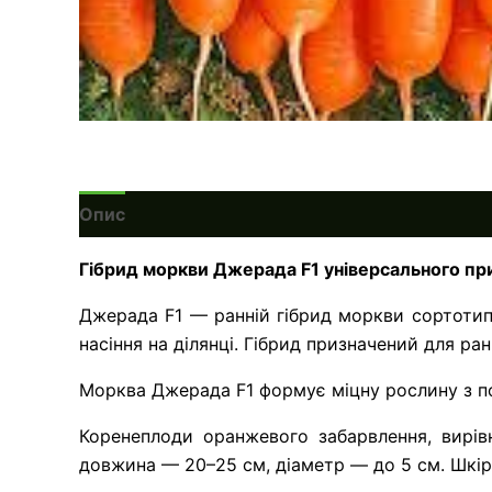
Опис
Гібрид моркви Джерада F1 універсального пр
Джерада F1 — ранній гібрид моркви сортотипу
насіння на ділянці. Гібрид призначений для ра
Морква Джерада F1 формує міцну рослину з п
Коренеплоди оранжевого забарвлення, вирів
довжина — 20–25 см, діаметр — до 5 см. Шкір