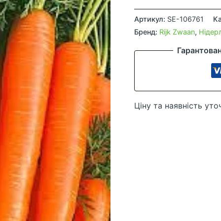
Морква
Джерада
Артикул:
SE-106761
Ка
F1
Бренд:
Rijk Zwaan
,
Нідер
кількість
Гарантова
Ціну та наявність уто