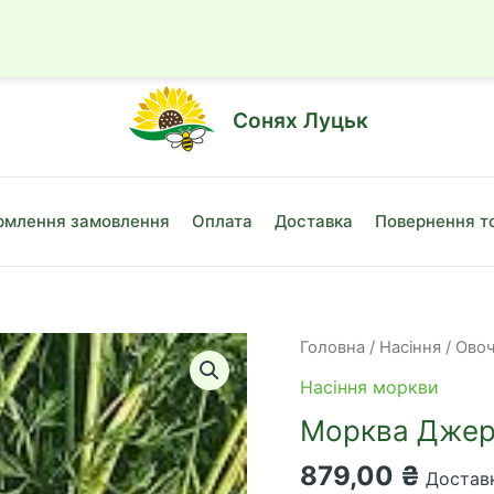
☎
+38 (050)
Сонях Луцьк
млення замовлення
Оплата
Доставка
Повернення т
Головна
/
Насіння
/
Овоч
Насіння моркви
Морква Джер
879,00
₴
Доставк