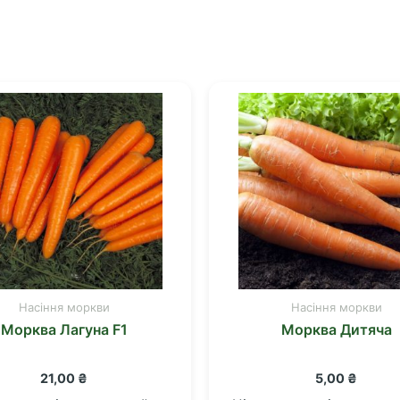
Насіння моркви
Насіння моркви
Морква Лагуна F1
Морква Дитяча
21,00
₴
5,00
₴