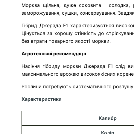
Морква щільна, дуже соковита і солодка, р
заморожування, сушки, консервування. Завдяк
Гібрид Джерада F1 характеризується високою
Цінується за хорошу стійкість до стрілкуван
без втрати товарного якості моркви.
Агротехнічні рекомендації
Насіння гібриду моркви Джерада F1 слід ви
максимального врожаю високоякісних коренепло
Рослини потребують систематичного розпушува
Характеристики
Калибр
Колір