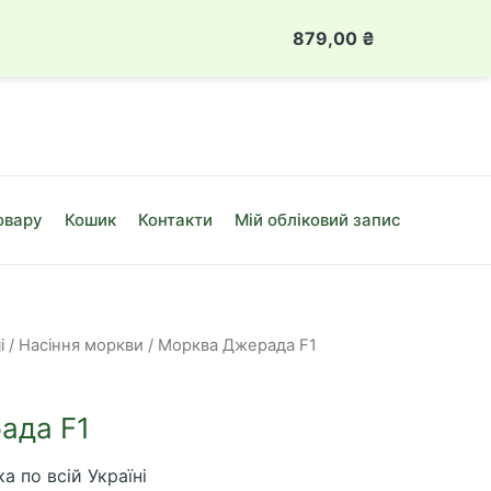
 888 49 08
Луцьк, вул. Привокзальна, 10Б
879,00
₴
Морква
Джерада
F1
кількість
овару
Кошик
Контакти
Мій обліковий запис
і
/
Насіння моркви
/ Морква Джерада F1
ада F1
а по всій Україні