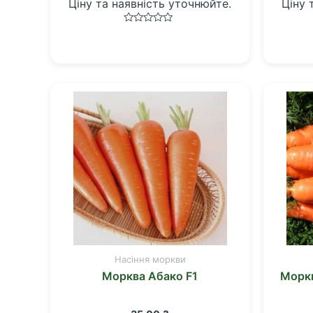
Ціну та наявність уточнюйте.
Ціну 
Оцінено
в
0
з
5
Насіння моркви
Морква Абако F1
Моркв