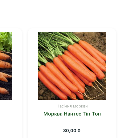
Насіння моркви
Морква Нантес Тіп-Топ
30,00
₴