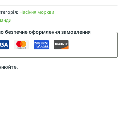
тегорія:
Насіння моркви
ланди
но безпечне оформлення замовлення
чнюйте.