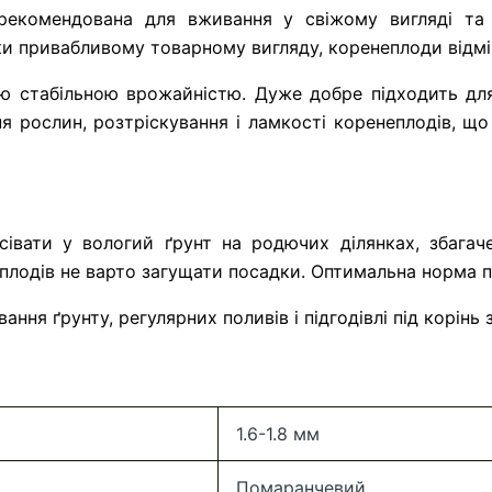
екомендована для вживання у свіжому вигляді та р
и привабливому товарному вигляду, коренеплоди відмінн
 стабільною врожайністю. Дуже добре підходить для п
ня рослин, розтріскування і ламкості коренеплодів, щ
сівати у вологий ґрунт на родючих ділянках, збага
дів не варто загущати посадки. Оптимальна норма посі
ння ґрунту, регулярних поливів і підгодівлі під корі
1.6-1.8 мм
Помаранчевий