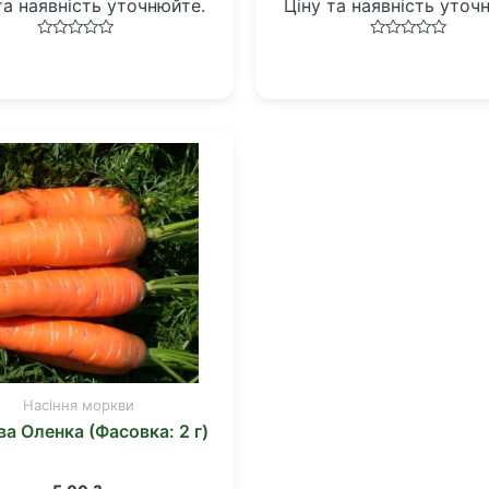
та наявність уточнюйте.
Ціну та наявність уточ
Оцінено
Оцінено
в
в
0
0
з
з
5
5
Насіння моркви
а Оленка (Фасовка: 2 г)