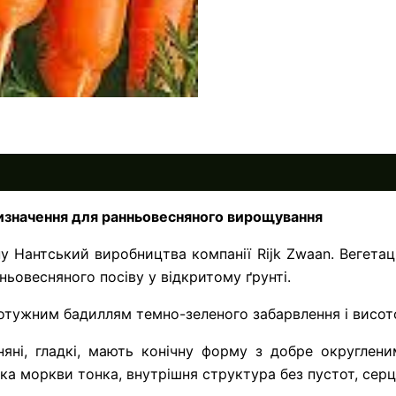
изначення для ранньовесняного вирощування
 Нантський виробництва компанії Rijk Zwaan. Вегетацій
нньовесняного посіву у відкритому ґрунті.
отужним бадиллям темно-зеленого забарвлення і висот
няні, гладкі, мають конічну форму з добре округлени
ка моркви тонка, внутрішня структура без пустот, серц