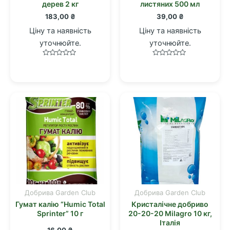
дерев 2 кг
листяних 500 мл
183,00
₴
39,00
₴
Ціну та наявність
Ціну та наявність
уточнюйте.
уточнюйте.
Оцінено
Оцінено
в
в
0
0
з
з
5
5
Добрива Garden Club
Добрива Garden Club
Гумат калію “Humic Total
Кристалічне добриво
Sprinter” 10 г
20-20-20 Milagro 10 кг,
Італія