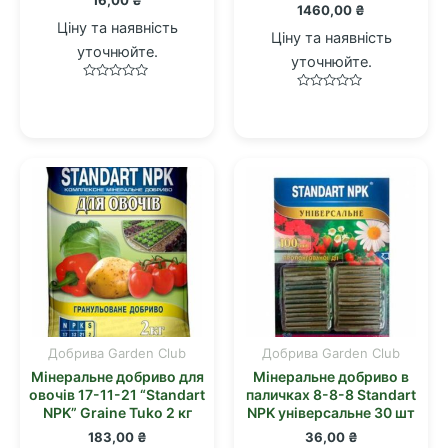
16,00
₴
1460,00
₴
Ціну та наявність
Ціну та наявність
уточнюйте.
уточнюйте.
Оцінено
Оцінено
в
в
0
0
з
з
5
5
Добрива Garden Club
Добрива Garden Club
Мінеральне добриво для
Мінеральне добриво в
овочів 17-11-21 “Standart
паличках 8-8-8 Standart
NPK” Graine Tuko 2 кг
NPK універсальне 30 шт
183,00
₴
36,00
₴