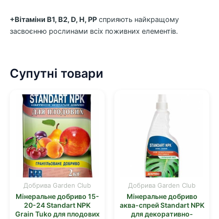
+Вітаміни В1, В2, D, H, PP
сприяють найкращому
засвоєнню рослинами всіх поживних елементів.
Супутні товари
Добрива Garden Club
Добрива Garden Club
Мінеральне добриво 15-
Мінеральне добриво
20-24 Standart NPK
аква-спрей Standart NPK
Grain Tuko для плодових
для декоративно-