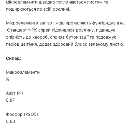
мікроелементи швидко поглинаються листям та
поширюються по всій рослині.
Мікроелементи залізо і мідь проявляють фунгіцидну дію.
Стандарт NPK спрей підживлює рослину, підвищує
опірність до хвороб, сприяє бутонізації та подовжує
період цвітіння, додає здоровий блиск зеленому листю.
Склад:
Макроелементи
%
Азот (N)
0,87
Фосфор (P2O5)
0,63