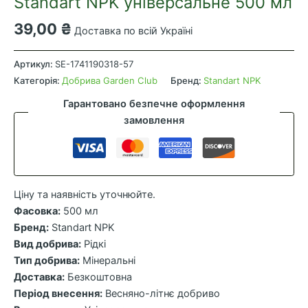
Standart NPK універсальне 500 мл
39,00
₴
Доставка по всій Україні
Мінеральне
добриво
Артикул:
SE-1741190318-57
аква-
Категорія:
Добрива Garden Club
Бренд:
Standart NPK
спрей
Гарантовано безпечне оформлення
Standart
замовлення
NPK
універсальне
500
мл
Ціну та наявність уточнюйте.
кількість
Фасовка:
500 мл
Бренд:
Standart NPK
Вид добрива:
Рідкі
Тип добрива:
Мінеральні
Доставка:
Безкоштовна
Період внесення:
Весняно-літнє добриво