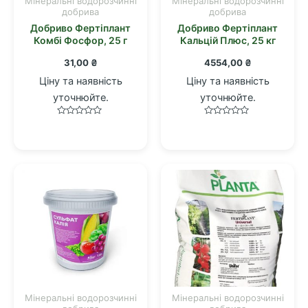
Мінеральні водорозчинні
Мінеральні водорозчинні
добрива
добрива
Добриво Фертіплант
Добриво Фертіплант
Комбі Фосфор, 25 г
Кальцій Плюс, 25 кг
31,00
₴
4554,00
₴
Ціну та наявність
Ціну та наявність
уточнюйте.
уточнюйте.
Оцінено
Оцінено
в
в
0
0
з
з
5
5
Мінеральні водорозчинні
Мінеральні водорозчинні