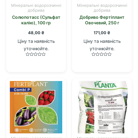
Мінеральні водорозчинні
Мінеральні водорозчинні
добрива
добрива
Солюпотасс (Сульфат
Добриво Фертіплант
калію), 100 гр
Овочевий, 250 г
48,00
₴
171,00
₴
Ціну та наявність
Ціну та наявність
уточнюйте.
уточнюйте.
Оцінено
Оцінено
в
в
0
0
з
з
5
5