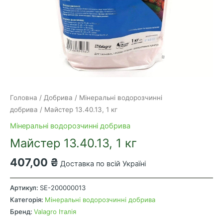
Головна
/
Добрива
/
Мінеральні водорозчинні
добрива
/ Майстер 13.40.13, 1 кг
Мінеральні водорозчинні добрива
Майстер 13.40.13, 1 кг
407,00
₴
Доставка по всій Україні
Майстер
13.40.13,
Артикул:
SE-200000013
1
Категорія:
Мінеральні водорозчинні добрива
кг
Бренд:
Valagro Італія