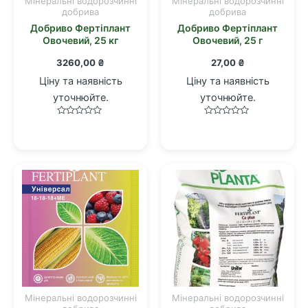
Мінеральні водорозчинні
Мінеральні водорозчинні
добрива
добрива
Добриво Фертіплант
Добриво Фертіплант
Овочевий, 25 кг
Овочевий, 25 г
3260,00
₴
27,00
₴
Ціну та наявність
Ціну та наявність
уточнюйте.
уточнюйте.
Оцінено
Оцінено
в
в
0
0
з
з
5
5
Мінеральні водорозчинні
Мінеральні водорозчинні