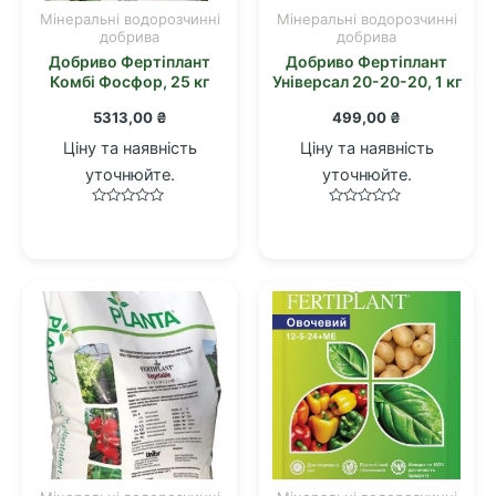
Мінеральні водорозчинні
Мінеральні водорозчинні
добрива
добрива
Добриво Фертіплант
Добриво Фертіплант
Комбі Фосфор, 25 кг
Універсал 20-20-20, 1 кг
5313,00
₴
499,00
₴
Ціну та наявність
Ціну та наявність
уточнюйте.
уточнюйте.
Оцінено
Оцінено
в
в
0
0
з
з
5
5