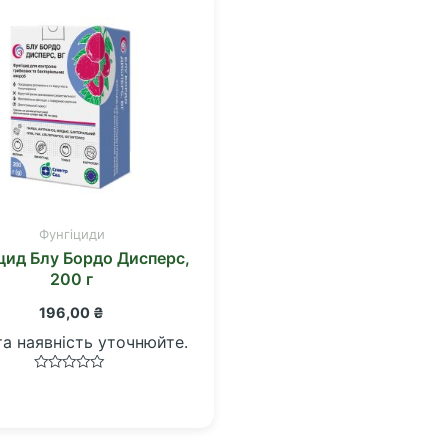
Фунгіциди
цид Блу Бордо Дисперс,
200 г
196,00
₴
та наявність уточнюйте.
Оцінено
в
0
з
5