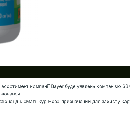
сь асортимент компанії Bayer буде уявлень компанією SB
інювався.
чої дії. «Магнікур Нео» призначений для захисту карто