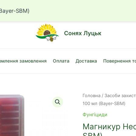
☎
+38 (050)
(Bayer-SBM)
Сонях Луцьк
млення замовлення
Оплата
Доставка
Повернення т
Головна
/
Засоби захис
100 мл (Bayer-SBM)
Фунгіциди
Магникур Нео
SBM)