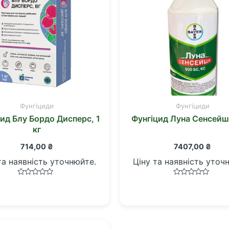
Фунгіциди
Фунгіциди
ид Блу Бордо Дисперс, 1
Фунгіцид Луна Сенсейше
кг
714,00
₴
7407,00
₴
та наявність уточнюйте.
Ціну та наявність уточ
Оцінено
Оцінено
в
в
0
0
з
з
5
5