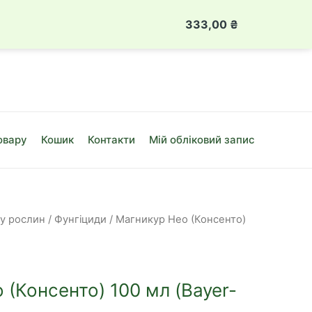
 888 49 08
Луцьк, вул. Привокзальна, 10Б
333,00
₴
Магникур
Нео
(Консенто)
100
мл
(Bayer-
овару
Кошик
Контакти
Мій обліковий запис
SBM)
кількість
ту рослин
/
Фунгіциди
/ Магникур Нео (Консенто)
 (Консенто) 100 мл (Bayer-