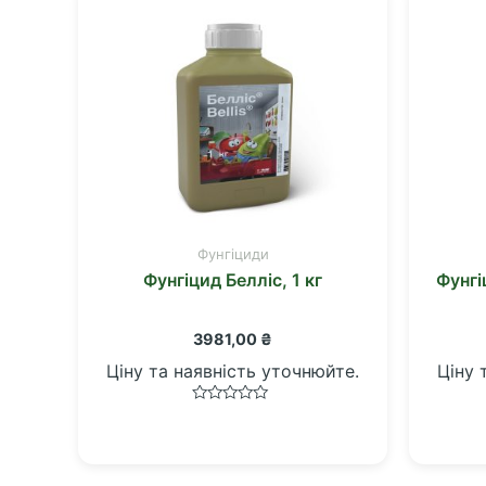
Фунгіциди
Фунгіцид Белліс, 1 кг
Фунгі
3981,00
₴
Ціну та наявність уточнюйте.
Ціну 
Оцінено
в
0
з
5