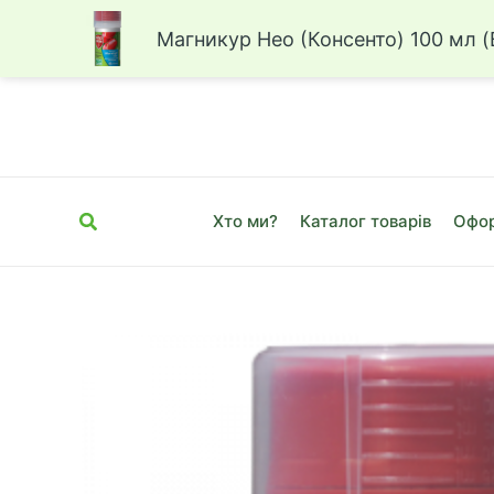
Магникур Нео (Консенто) 100 мл 
Перейти
до
вмісту
Пошук
Хто ми?
Каталог товарів
Офор