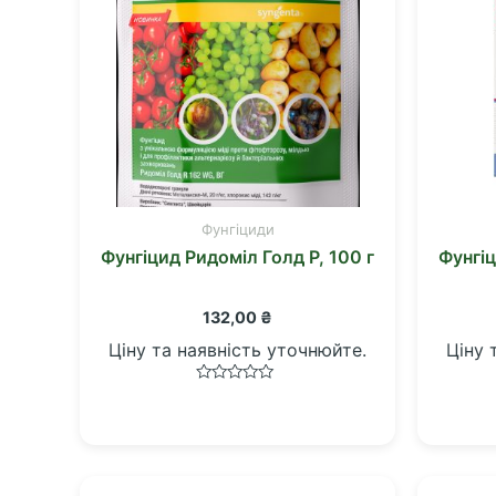
Фунгіциди
Фунгіцид Ридоміл Голд Р, 100 г
Фунгіц
132,00
₴
Ціну та наявність уточнюйте.
Ціну 
Оцінено
в
0
з
5