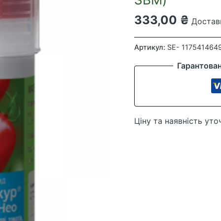
333,00
₴
Доставк
Магникур
Нео
Артикул:
SE- 117541464
(Консенто)
Гарантова
100
мл
(Bayer-
SBM)
Ціну та наявність уто
кількість