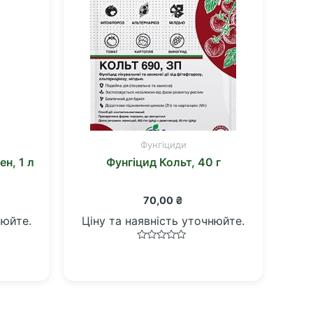
Фунгіциди
н, 1 л
Фунгіцид Кольт, 40 г
70,00
₴
нюйте.
Ціну та наявність уточнюйте.
Оцінено
в
0
з
5