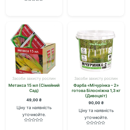
Оцінено
Оцінено
в
в
0
0
з
з
5
5
Засоби захисту рослин
Засоби захисту рослин
Метакса 15 мл (Сімейний
Фарба «Мічурінка – 2»
Сад)
готова Білосніжна 1,3 кг
(Дивоцвіт)
49,00
₴
90,00
₴
Ціну та наявність
Ціну та наявність
уточнюйте.
уточнюйте.
Оцінено
Оцінено
в