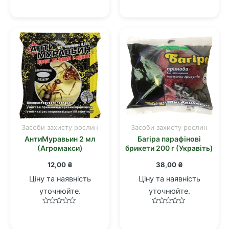
в
0
0
з
з
5
5
Засоби захисту рослин
Засоби захисту рослин
АнтиМуравьин 2 мл
Багіра парафінові
(Агромакси)
брикети 200 г (Укравіть)
12,00
₴
38,00
₴
Ціну та наявність
Ціну та наявність
уточнюйте.
уточнюйте.
Оцінено
Оцінено
в
в
0
0
з
з