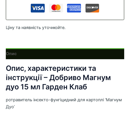
кількість
Ціну та наявність уточнюйте.
Опис
Опис, характеристики та
інструкції – Добриво Магнум
дуо 15 мл Гарден Клаб
ротравитель інсекто-фунгіцидний для картоплі ‘Магнум
Дуо’