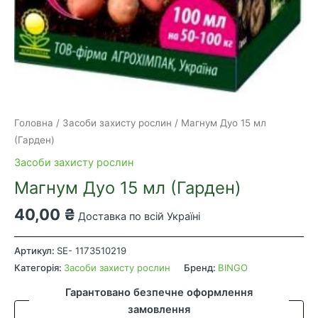
Головна
/
Засоби захисту рослин
/ Магнум Дуо 15 мл
(Гарден)
Засоби захисту рослин
Магнум Дуо 15 мл (Гарден)
40,00
₴
Доставка по всій Україні
Магнум
Дуо
Артикул:
SE- 1173510219
15
Категорія:
Засоби захисту рослин
Бренд:
BINGO
мл
Гарантовано безпечне оформлення
(Гарден)
замовлення