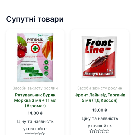
Супутні товари
Засоби захисту рослин
Засоби захисту рослин
Рятувальник Буряк
Фронт Лайн від Тарганів
Морква 3 мл + 11 мл
5 мл (ТД Киссон)
(Агромаг)
13,00
₴
14,00
₴
Ціну та наявність
Ціну та наявність
уточнюйте.
уточнюйте.