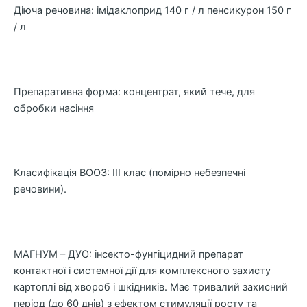
Діюча речовина: імідаклоприд 140 г / л пенсикурон 150 г
/ л
Препаративна форма: концентрат, який тече, для
обробки насіння
Класифікація ВООЗ: ІІІ клас (помірно небезпечні
речовини).
МАГНУМ – ДУО: інсекто-фунгіцидний препарат
контактної і системної дії для комплексного захисту
картоплі від хвороб і шкідників. Має тривалий захисний
період (до 60 днів) з ефектом стимуляції росту та