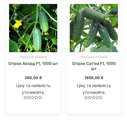
Насіння огірків
Насіння огірків
Огірок Акорд F1, 1000 шт
Огірок Сатіна F1, 1000
шт
289,00
₴
1958,00
₴
Ціну та наявність
Ціну та наявність
уточнюйте.
уточнюйте.
Оцінено
Оцінено
в
в
0
0
з
з
5
5