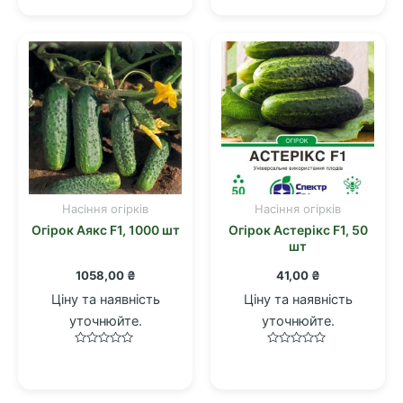
0
0
з
з
5
5
Насіння огірків
Насіння огірків
Огірок Аякс F1, 1000 шт
Огірок Астерікс F1, 50
шт
1058,00
₴
41,00
₴
Ціну та наявність
Ціну та наявність
уточнюйте.
уточнюйте.
Оцінено
Оцінено
в
в
0
0
з
з
5
5