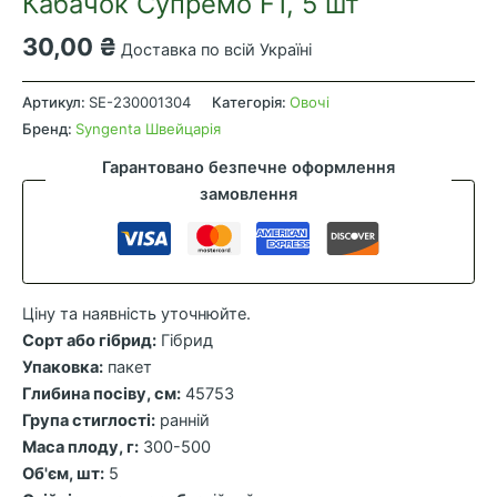
Кабачок Супремо F1, 5 шт
30,00
₴
Доставка по всій Україні
Кабачок
Супремо
Артикул:
SE-230001304
Категорія:
Овочі
F1,
Бренд:
Syngenta Швейцарія
5
Гарантовано безпечне оформлення
шт
замовлення
кількість
Ціну та наявність уточнюйте.
Сорт або гібрид:
Гібрид
Упаковка:
пакет
Глибина посіву, см:
45753
Група стиглості:
ранній
Маса плоду, г:
300-500
Об'єм, шт:
5