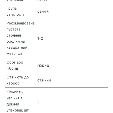
Група
ранній
стиглості
Рекомендована
густота
стояння
1-2
рослин на
квадратний
метр, шт
Сорт або
гібрид
гібрид
Стійкість до
стійкий
хвороб
Кількість
насіння в
5
дрібній
упаковці, шт