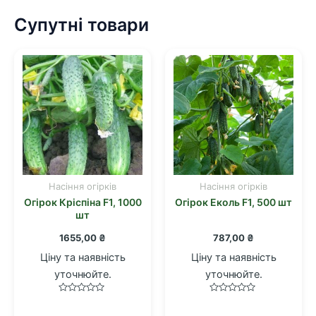
Супутні товари
Насіння огірків
Насіння огірків
Огірок Кріспіна F1, 1000
Огірок Еколь F1, 500 шт
шт
1655,00
₴
787,00
₴
Ціну та наявність
Ціну та наявність
уточнюйте.
уточнюйте.
Оцінено
Оцінено
в
в