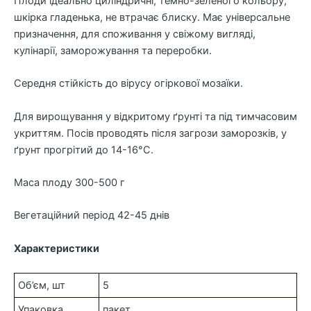
Плоди ідеально циліндричні, темно-зеленого кольору,
шкірка гладенька, не втрачає блиску. Має універсальне
призначення, для споживання у свіжому вигляді,
кулінарії, заморожування та переробки.
Середня стійкість до вірусу огіркової мозаїки.
Для вирощування у відкритому ґрунті та під тимчасовим
укриттям. Посів проводять після загрози заморозків, у
ґрунт прогрітий до 14-16°C.
Маса плоду 300-500 г
Вегетаційний період 42-45 днів
Характеристики
Об’єм, шт
5
Упаковка
пакет