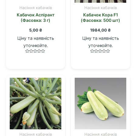
Насіння кабачків
Насіння кабачків
Кабачок Аспірант
Кабачок Кора F1
(Фасовка: 3 г)
(Фасовка: 500 шт)
5,00
₴
1984,00
₴
Ціну та наявність
Ціну та наявність
уточнюйте.
уточнюйте.
Оцінено
Оцінено
в
в
0
0
з
з
5
5
Насіння кабачків
Насіння кабачків