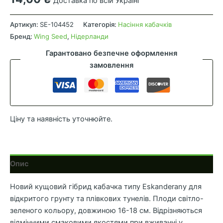
Доставка по всій Україні
Кабачок
Делрані
Артикул:
SE-104452
Категорія:
Насіння кабачків
F1
Бренд:
Wing Seed
,
Нідерланди
кількість
Гарантовано безпечне оформлення
замовлення
Ціну та наявність уточнюйте.
Опис
Новий кущовий гібрид кабачка типу Eskanderany для
відкритого грунту та плівкових тунелів. Плоди світло-
зеленого кольору, довжиною 16-18 см. Відрізняються
відмінними смаковими якостями при вживанні у