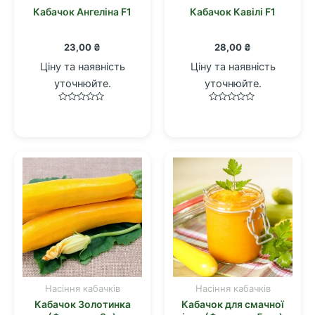
Кабачок Ангеліна F1
Кабачок Кавілі F1
23,00
₴
28,00
₴
Ціну та наявність
Ціну та наявність
уточнюйте.
уточнюйте.
Оцінено
Оцінено
в
в
0
0
з
з
5
5
Насіння кабачків
Насіння кабачків
Кабачок Золотинка
Кабачок для смачної