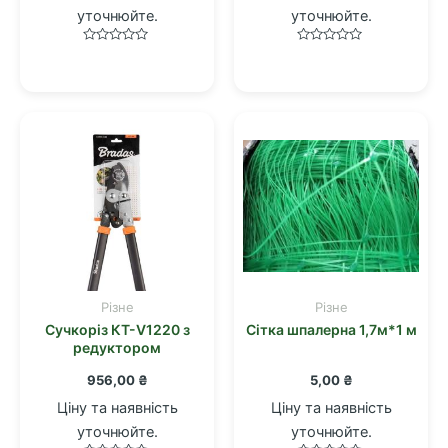
уточнюйте.
уточнюйте.
Оцінено
Оцінено
в
в
0
0
з
з
5
5
Різне
Різне
Сучкоріз КТ-V1220 з
Сітка шпалерна 1,7м*1 м
редуктором
956,00
₴
5,00
₴
Ціну та наявність
Ціну та наявність
уточнюйте.
уточнюйте.