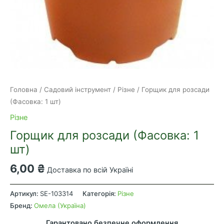
Головна
/
Садовий інструмент
/
Різне
/ Горщик для розсади
(Фасовка: 1 шт)
Різне
Горщик для розсади (Фасовка: 1
шт)
6,00
₴
Доставка по всій Україні
Горщик
для
Артикул:
SE-103314
Категорія:
Різне
розсади
Бренд:
Омела (Україна)
(Фасовка:
Гарантовано безпечне оформлення