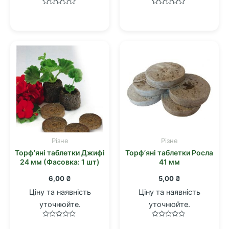
Оцінено
Оцінено
в
в
0
0
з
з
5
5
Різне
Різне
Торф’яні таблетки Джифі
Торф’яні таблетки Росла
24 мм (Фасовка: 1 шт)
41 мм
6,00
₴
5,00
₴
Ціну та наявність
Ціну та наявність
уточнюйте.
уточнюйте.
Оцінено
Оцінено