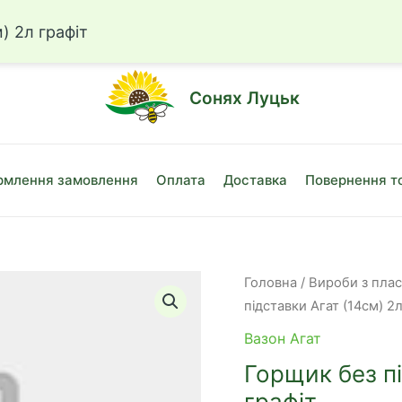
☎
+38 (050)
) 2л графіт
Сонях Луцьк
млення замовлення
Оплата
Доставка
Повернення т
Головна
/
Вироби з пла
підставки Агат (14см) 2л
Вазон Агат
Горщик без пі
графіт