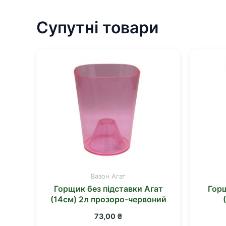
Супутні товари
Вазон Агат
Горщик без підставки Агат
Горщ
(14см) 2л прозоро-червоний
73,00
₴