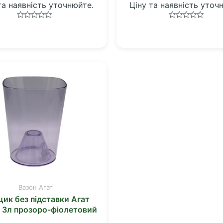
та наявність уточнюйте.
Ціну та наявність уточ
Оцінено
Оцінено
в
в
0
0
з
з
5
5
Вазон Агат
ик без підставки Агат
) 3л прозоро-фіолетовий