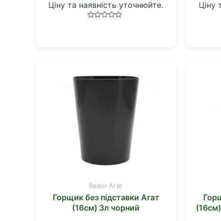
Ціну та наявність уточнюйте.
Ціну 
Оцінено
в
0
з
5
Вазон Агат
Горщик без підставки Агат
Горщ
(16см) 3л чорний
(16см