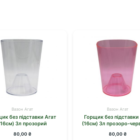
Вазон Агат
Вазон Агат
ик без підставки Агат
Горщик без підставки
(16см) 3л прозорий
(16см) 3л прозоро-чер
80,00
₴
80,00
₴