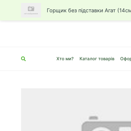
Горщик без підставки Агат (14см
Перейти
до
вмісту
Пошук
Хто ми?
Каталог товарів
Офор