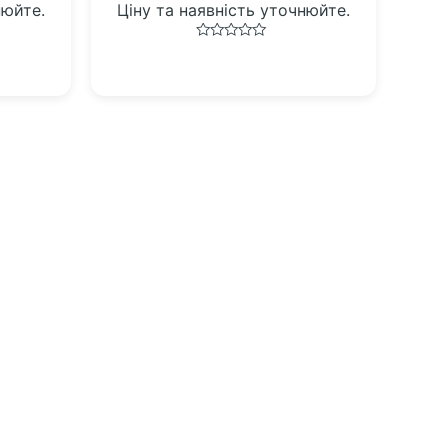
нюйте.
Ціну та наявність уточнюйте.
Оцінено
в
0
з
5