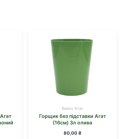
Вазон Агат
 Агат
Горщик без підставки Агат
воний
(16см) 3л олива
80,00
₴