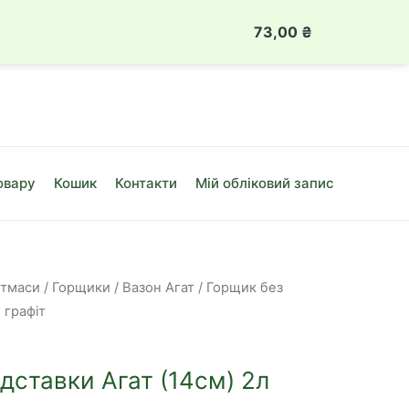
 888 49 08
Луцьк, вул. Привокзальна, 10Б
73,00
₴
Горщик
без
підставки
Агат
(14см)
2л
овару
Кошик
Контакти
Мій обліковий запис
графіт
кількість
стмаси
/
Горщики
/
Вазон Агат
/ Горщик без
 графіт
дставки Агат (14см) 2л