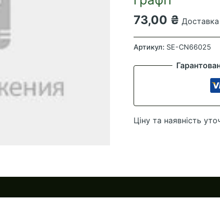
73,00
₴
Доставка 
Горщик
без
Артикул:
SE-CN66025
підставки
Гарантова
Агат
(14см)
2л
графіт
Ціну та наявність уто
кількість