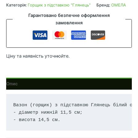
підставкою
Категорія:
Горщик з підставкою "Глянець"
Бренд:
ОМЕЛА
16
Гарантовано безпечне оформлення
см
замовлення
(2.2л)
жовтий
кількість
Ціну та наявність уточнюйте.
Опис
Вазон (горщик) з підставкою Глянець білий об'
- діаметр нижній 11,5 см;

- висота 14,5 см.