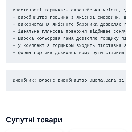
Властивості горщика:- європейська якість, укр
- виробництво горщика з якісної сировини, що 
- використання якісного барвника дозволяє гор
- ідеальна глянсова поверхня відбиває сонячні
- широка кольорова гама дозволяє горщику підх
- у комплект з горщиком входить підставка зру
- форма горщика дозволяє йому бути стійким т
Виробник: власне виробництво Омела.Вага зі б
Супутні товари