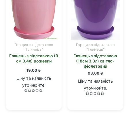
Горщик з підставкою
Горщик з підставкою
"Глянець"
"Глянець"
Глянець з підставкою (9
Глянець з підставкою
см 0.4л) рожевий
(18см 3.3л) світло-
фіолетовий
19,00
₴
93,00
₴
Ціну та наявність
Ціну та наявність
уточнюйте.
уточнюйте.
Оцінено
Оцінено
в
в
0
0
з
з
5
5