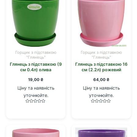
Горщик з підставкою
Горщик з підставкою
"Глянець"
"Глянець"
Глянець з підставкою (9
Глянець з підставкою 16
см 0.4л) олива
см (2.2л) рожевий
19,00
₴
64,00
₴
Ціну та наявність
Ціну та наявність
уточнюйте.
уточнюйте.
Оцінено
Оцінено
в
в
0
0
з
з
5
5