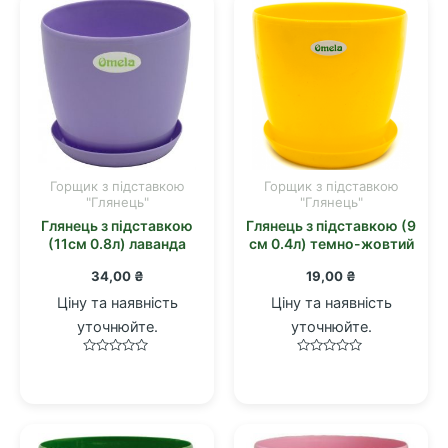
Горщик з підставкою
Горщик з підставкою
"Глянець"
"Глянець"
Глянець з підставкою
Глянець з підставкою (9
(11см 0.8л) лаванда
см 0.4л) темно-жовтий
34,00
₴
19,00
₴
Ціну та наявність
Ціну та наявність
уточнюйте.
уточнюйте.
Оцінено
Оцінено
в
в
0
0
з
з
5
5