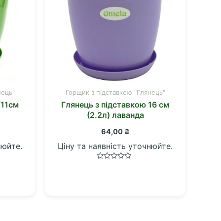
нець"
Горщик з підставкою "Глянець"
(11см
Глянець з підставкою 16 см
(2.2л) лаванда
64,00
₴
нюйте.
Ціну та наявність уточнюйте.
Оцінено
в
0
з
5