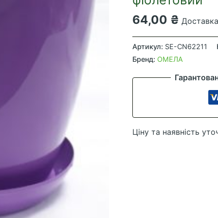
64,00
₴
Доставка 
Глянець
з
Артикул:
SE-CN62211
підставкою
Бренд:
ОМЕЛА
16
Гарантова
см
(2.2л)
світло-
фіолетовий
Ціну та наявність уто
кількість