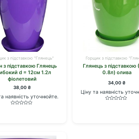
ик з підставкою "Глянець"
Горщик з підставкою "Гля
н з підставкою Глянець
Глянець з підставкою 
ибокий d = 12см 1.2л
0.8л) олива
фіолетовий
34,00
₴
38,00
₴
Ціну та наявність уточ
та наявність уточнюйте.
Оцінено
в
Оцінено
0
в
з
0
5
з
5