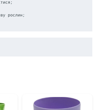
тися;

ву рослин;

.