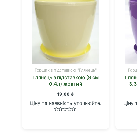
Горщик з підставкою "Глянець"
Горщ
Глянець з підставкою (9 см
Глян
0.4л) жовтий
3.3
19,00
₴
Ціну та наявність уточнюйте.
Ціну 
Оцінено
в
0
з
5