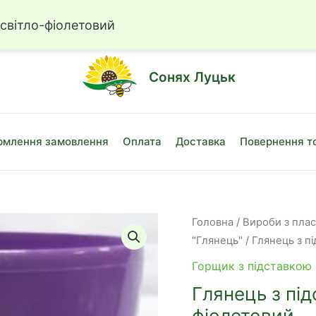
☎
+38 (050)
 світло-фіолетовий
Сонях Луцьк
млення замовлення
Оплата
Доставка
Повернення т
Головна
/
Вироби з пла
"Глянець"
/ Глянець з п
Горщик з підставкою 
Глянець з під
фіолетовий