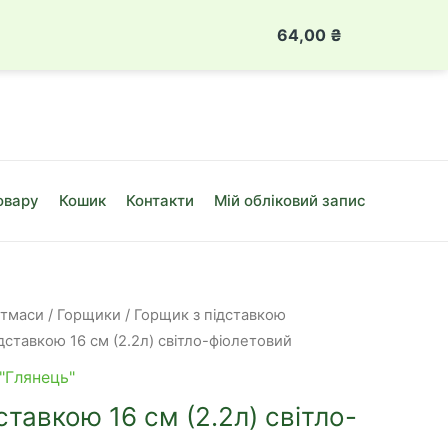
 888 49 08
Луцьк, вул. Привокзальна, 10Б
64,00
₴
Глянець
з
підставко
16
см
(2.2л)
овару
Кошик
Контакти
Мій обліковий запис
світло-
фіолетови
кількість
стмаси
/
Горщики
/
Горщик з підставкою
ідставкою 16 см (2.2л) світло-фіолетовий
"Глянець"
ставкою 16 см (2.2л) світло-