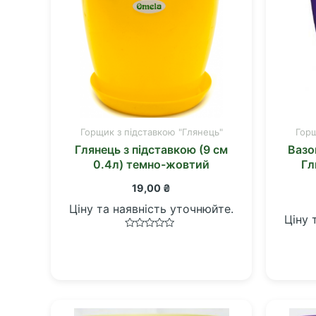
Горщик з підставкою "Глянець"
Горщ
Глянець з підставкою (9 см
Вазо
0.4л) темно-жовтий
Гл
19,00
₴
Ціну та наявність уточнюйте.
Ціну 
Оцінено
в
0
з
5