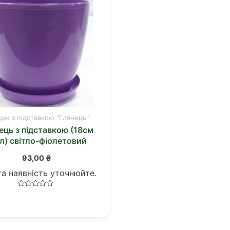
ик з підставкою "Глянець"
ець з підставкою (18см
л) світло-фіолетовий
93,00
₴
та наявність уточнюйте.
Оцінено
в
0
з
5