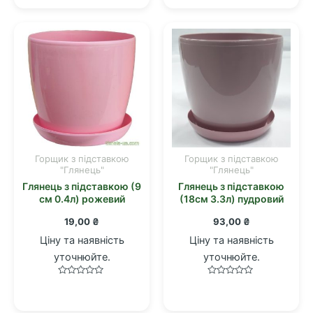
з
з
5
5
Горщик з підставкою
Горщик з підставкою
"Глянець"
"Глянець"
Глянець з підставкою (9
Глянець з підставкою
см 0.4л) рожевий
(18см 3.3л) пудровий
19,00
₴
93,00
₴
Ціну та наявність
Ціну та наявність
уточнюйте.
уточнюйте.
Оцінено
Оцінено
в
в
0
0
з
з