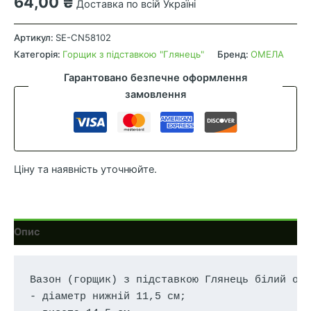
64,00
₴
Доставка по всій Україні
Глянець
з
Артикул:
SE-CN58102
підставкою
Категорія:
Горщик з підставкою "Глянець"
Бренд:
ОМЕЛА
16
Гарантовано безпечне оформлення
см
замовлення
(2.2л)
прозорий
кількість
Ціну та наявність уточнюйте.
Опис
Вазон (горщик) з підставкою Глянець білий об'
- діаметр нижній 11,5 см;
