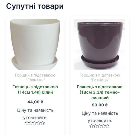
Супутні товари
Горщик з підставкою
Горщик з підставкою
"Глянець"
"Глянець"
Глянець з підставкою
Глянець з підставкою
(14см 1.4л) білий
(18см 3.3л) темно-
лиловий
44,00
₴
93,00
₴
Ціну та наявність
Ціну та наявність
уточнюйте.
уточнюйте.
Оцінено
Оцінено
в