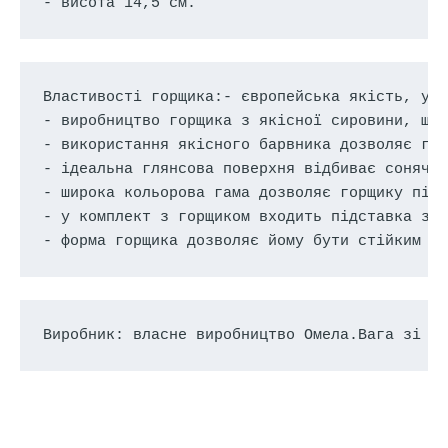
- висота 14,5 см.
Властивості горщика:- європейська якість, укр
- виробництво горщика з якісної сировини, що 
- використання якісного барвника дозволяє гор
- ідеальна глянсова поверхня відбиває сонячні
- широка кольорова гама дозволяє горщику підх
- у комплект з горщиком входить підставка зру
- форма горщика дозволяє йому бути стійким т
Виробник: власне виробництво Омела.Вага зі б