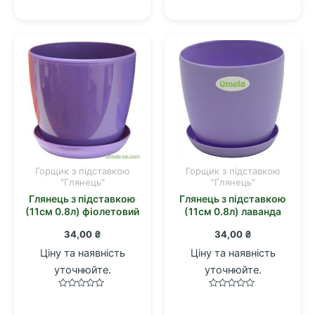
в
0
0
з
з
5
5
Горщик з підставкою
Горщик з підставкою
"Глянець"
"Глянець"
Глянець з підставкою
Глянець з підставкою
(11см 0.8л) фіолетовий
(11см 0.8л) лаванда
34,00
₴
34,00
₴
Ціну та наявність
Ціну та наявність
уточнюйте.
уточнюйте.
Оцінено
Оцінено
в
в
0
0