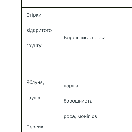
Огірки
відкритого
Борошниста роса
ґрунту
Яблуня,
парша,
груша
борошниста
роса, моніліоз
Персик