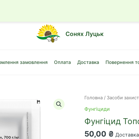
☎
+38 (050)
Сонях Луцьк
млення замовлення
Оплата
Доставка
Повернення т
Головна
/
Засоби захис
Фунгіциди
Фунгіцид Топс
50,00
₴
Доставка 