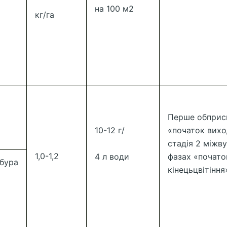
на 100 м2
кг/га
Перше обприск
10-12 г/
«початок вихо
стадія 2 міжву
1,0-1,2
4 л води
фазах «почато
 бура
кінецьцвітіння