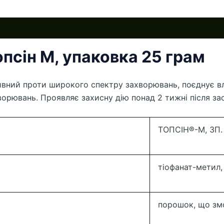
псін М, упаковка 25 грам
тивний проти широкого спектру захворювань, поєднує в
орювань. Проявляє захисну дію понад 2 тижні після за
ТОПСІН®-М, ЗП.
тіофанат-метил, 
порошок, що зм