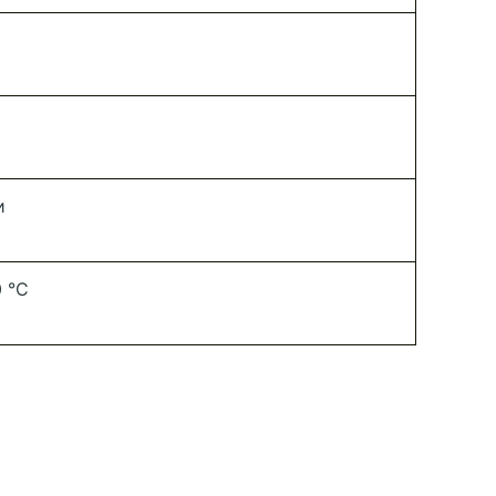
и
0 °С