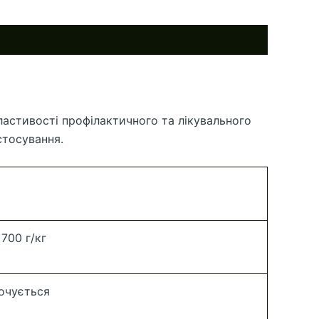
ластивості профілактичного та лікувального
стосування.
700 г/кг
очується