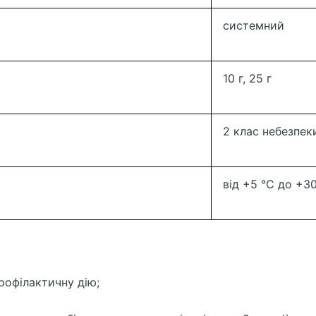
системний
10 г, 25 г
2 клас небезпек
від +5 °С до +3
рофілактичну дію;