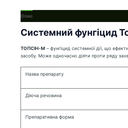
Опис
Системний фунгіцид То
ТОПСІН-М
– фунгіцид системної дії, що ефек
засобу. Може одночасно діяти проти ряду захв
Назва препарату
Діюча речовина
Препаративна форма