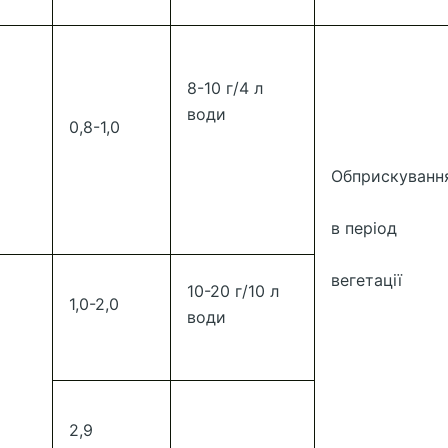
8-10 г/4 л
води
0,8-1,0
Обприскуванн
в період
вегетації
10-20 г/10 л
1,0-2,0
води
2,9