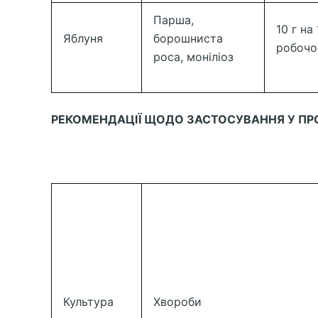
Парша,
10 г на
Яблуня
борошниста
робочо
роса, моніліоз
РЕКОМЕНДАЦІЇ ЩОДО ЗАСТОСУВАННЯ У ПР
Культура
Хвороби