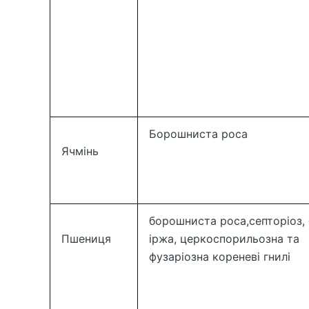
Борошниста роса
Ячмінь
борошниста роса,септоріоз,
Пшениця
іржа, церкоспорильозна та
фузаріозна кореневі гнилі