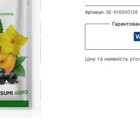
Фунгіцид
Топсін
Артикул:
SE-916000126
М,
Гарантова
25
гр
кількість
Ціну та наявність уто