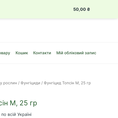
 888 49 08
Луцьк, вул. Привокзальна, 10Б
50,00
₴
Фунгіцид
Топсін
М,
25
гр
кількість
овару
Кошик
Контакти
Мій обліковий запис
ту рослин
/
Фунгіциди
/ Фунгіцид Топсін М, 25 гр
ін М, 25 гр
по всій Україні