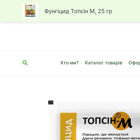
Фунгіцид Топсін М, 25 гр
Перейти
до
вмісту
Пошук
Хто ми?
Каталог товарів
Офор