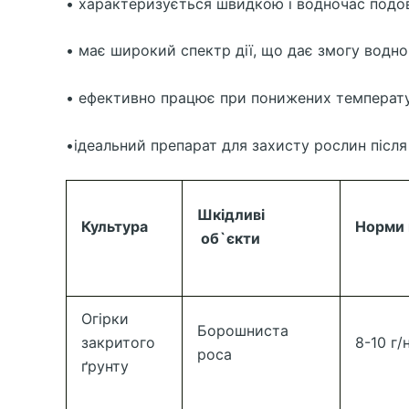
• характеризується швидкою і водночас подов
• має широкий спектр дії, що дає змогу водн
• ефективно працює при понижених температур
•ідеальний препарат для захисту рослин після
Шкідливі
Культура
Норми 
об`єкти
Огірки
Борошниста
закритого
8-10 г/
роса
ґрунту