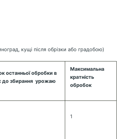
ноград, кущі після обрізки або градобою)
Максимальна
к останньої обробки в
кратність
х до збирання урожаю
обробок
1