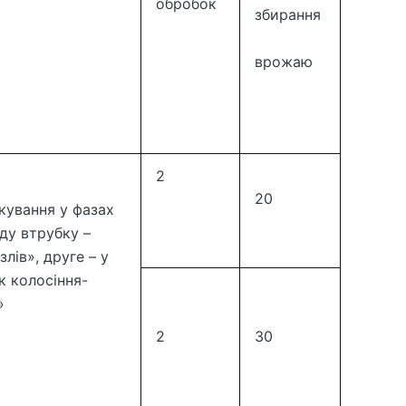
обробок
збирання
врожаю
2
20
ування у фазах
ду втрубку –
злів», друге – у
к колосіння-
»
2
30