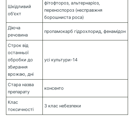
фітофтороз, альтернаріоз,
Шкідливий
переноспороз (несправжня
об′єкт
борошниста роса)
Діюча
пропамокарб гідрохлорид, фенамідон
речовина
Строк від
останньої
обробки до
усі культури-14
збирання
врожаю, дні
Стара назва
консенто
препарату
Клас
3 клас небезпеки
токсичності