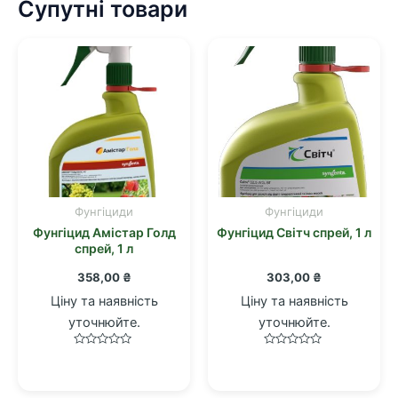
Супутні товари
Фунгіциди
Фунгіциди
Фунгіцид Амістар Голд
Фунгіцид Світч спрей, 1 л
спрей, 1 л
358,00
₴
303,00
₴
Ціну та наявність
Ціну та наявність
уточнюйте.
уточнюйте.
Оцінено
Оцінено
в
в
0
0
з
з
5
5