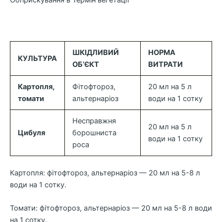
Обприскування в Термін вегетації
ШКІДЛИВИЙ
НОРМА
КУЛЬТУРА
ОБ’ЄКТ
ВИТРАТИ
Картопля,
Фітофтороз,
20 мл на 5 л
томати
альтернаріоз
води на 1 сотку
Несправжня
20 мл на 5 л
Цибуля
борошниста
води на 1 сотку
роса
Картопля: фітофтороз, альтернаріоз — 20 мл на 5-8 л
води на 1 сотку.
Томати: фітофтороз, альтернаріоз — 20 мл на 5-8 л води
на 1 сотку.