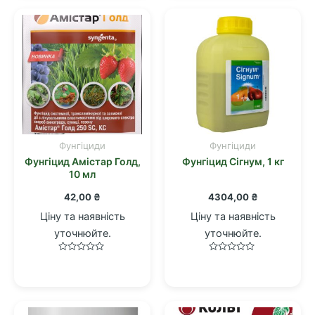
Фунгіциди
Фунгіциди
Фунгіцид Амістар Голд,
Фунгіцид Сігнум, 1 кг
10 мл
42,00
₴
4304,00
₴
Ціну та наявність
Ціну та наявність
уточнюйте.
уточнюйте.
Оцінено
Оцінено
в
в
0
0
з
з
5
5