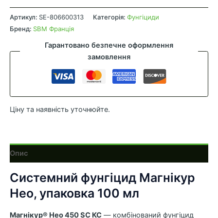
Фунгіцид
Магнікур
Артикул:
SE-806600313
Категорія:
Фунгіциди
Нео,
Бренд:
SBM Франція
100
Гарантовано безпечне оформлення
мл
замовлення
кількість
Ціну та наявність уточнюйте.
Опис
Системний фунгіцид Магнікур
Нео, упаковка 100 мл
Магнікур® Нео 450 SC КС
— комбінований фунгіцид