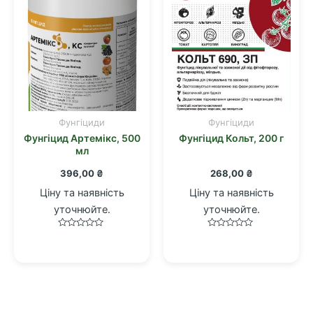
Фунгіциди
Фунгіциди
Фунгіцид Артемікс, 500
Фунгіцид Кольт, 200 г
мл
396,00
₴
268,00
₴
Ціну та наявність
Ціну та наявність
уточнюйте.
уточнюйте.
Оцінено
Оцінено
в
в
0
0
з
з
5
5