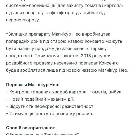
системно-проникної дії для захисту томатів і картоплі
від альтернаріозу та фітофторозу, а цибулі від
пероноспорозу.
*Залишки препарату Магнікур Нео виробництва
попередніх років під старою назвою Консенто можуть
бути наявні у продажу до закінчення їх терміну
придатності. Починаючи з жовтня 2018 року для
роздрібного продажу населенню препарат Консенто
буде вироблятися лише під новою назвою Магнікур Нео.
Переваги Магнікур Нео:
– Контроль головних хвороб картоплі, томатів, цибулі.
– Новий подвійний механізм дії.
– Відсутність перехресної резистентності.
– Стимуляція росту та розвитку рослин.
Спосіб використання: