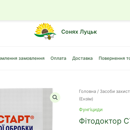
☎
+38 (050)
Сонях Луцьк
млення замовлення
Оплата
Доставка
Повернення т
Головна
/
Засоби захис
(Ензім)
Фунгіциди
Фітодоктор С