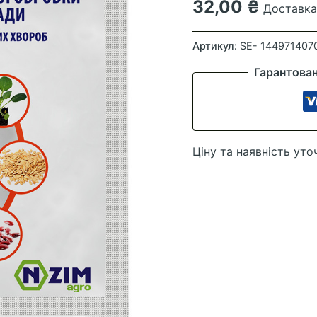
32,00
₴
Доставка 
Фітодоктор
СТАРТ
Артикул:
SE- 144971407
20
Гарантова
гр
(Ензім)
кількість
Ціну та наявність уто