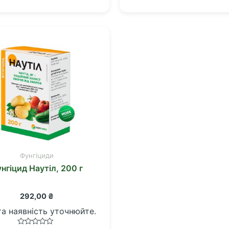
0
0
з
з
5
5
Фунгіциди
нгіцид Наутіл, 200 г
292,00
₴
та наявність уточнюйте.