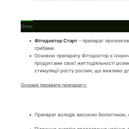
Опис
Фітодоктор Старт
– препарат пролонгова
грибами.
Основою препарату Фітодоктор є існуюча 
продуктами своєї життєдіяльності розмно
стимуляції росту рослин, що важливо д
Основні переваги препарату:
Препарат володіє високою біологічною, 