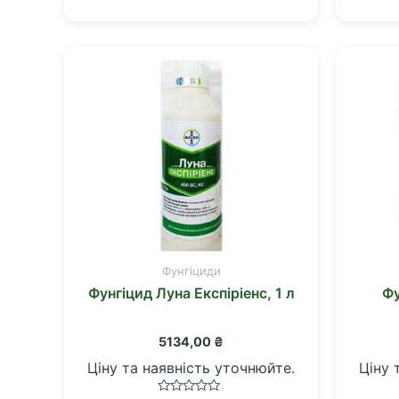
0
з
5
Фунгіциди
Фунгіцид Луна Експіріенс, 1 л
Фу
5134,00
₴
Ціну та наявність уточнюйте.
Ціну 