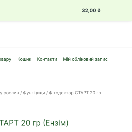
 888 49 08
Луцьк, вул. Привокзальна, 10Б
32,00
₴
Фітодокто
СТАРТ
20
гр
(Ензім)
кількість
овару
Кошик
Контакти
Мій обліковий запис
ту рослин
/
Фунгіциди
/ Фітодоктор СТАРТ 20 гр
ТАРТ 20 гр (Ензім)