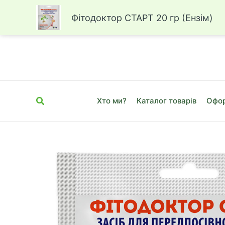
Фітодоктор СТАРТ 20 гр (Ензім)
Перейти
до
вмісту
Пошук
Хто ми?
Каталог товарів
Офор