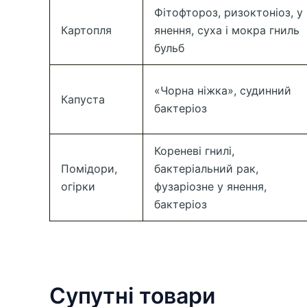
Фітофтороз, ризоктоніоз, у
Картопля
янення, суха і мокра гниль
бульб
«Чорна ніжка», судинний
Капуста
бактеріоз
Кореневі гнилі,
Помідори,
бактеріальний рак,
огірки
фузаріозне у янення,
бактеріоз
Супутні товари