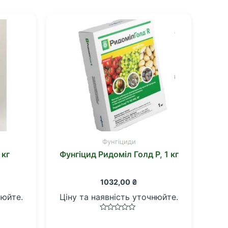
Фунгіциди
 кг
Фунгіцид Ридоміл Голд Р, 1 кг
1032,00
₴
нюйте.
Ціну та наявність уточнюйте.
Оцінено
в