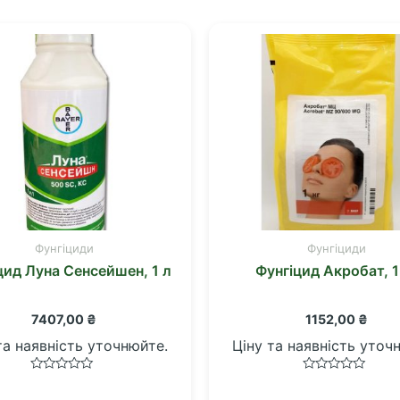
Фунгіциди
Фунгіциди
цид Луна Сенсейшен, 1 л
Фунгіцид Акробат, 1
7407,00
₴
1152,00
₴
та наявність уточнюйте.
Ціну та наявність уточ
Оцінено
Оцінено
в
в