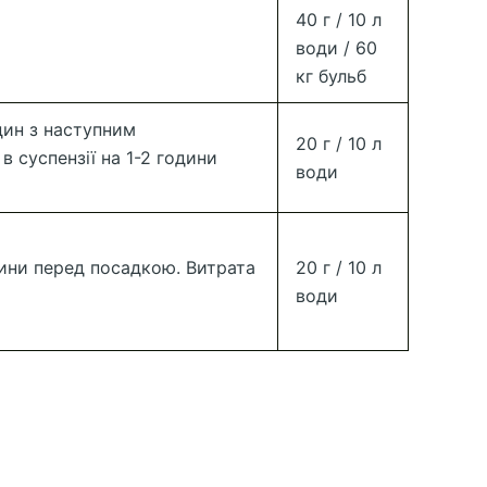
40 г / 10 л
води / 60
кг бульб
дин з наступним
20 г / 10 л
в суспензії на 1-2 години
води
дини перед посадкою. Витрата
20 г / 10 л
води