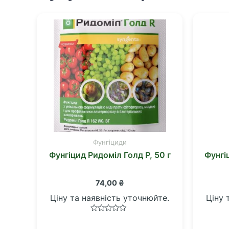
Фунгіциди
Фунгіцид Ридоміл Голд Р, 50 г
Фунгі
74,00
₴
Ціну та наявність уточнюйте.
Ціну 
Оцінено
в