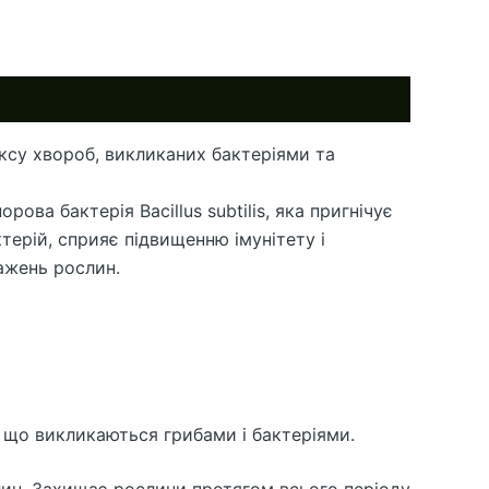
ексу хвороб, викликаних бактеріями та
ва бактерія Bacillus subtilis, яка пригнічує
терій, сприяє підвищенню імунітету і
ажень рослин.
, що викликаються грибами і бактеріями.