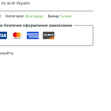
по всій Україні
0
Категорія:
Фунгіциди
Бренд:
Ензим
но безпечне оформлення замовлення
чнюйте.