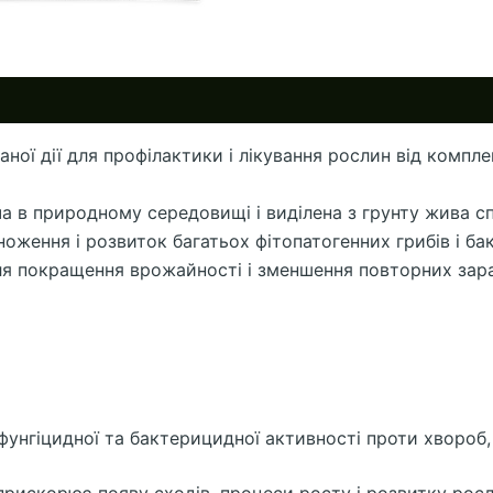
ної дії для профілактики і лікування рослин від компл
в природному середовищі і виділена з грунту жива споро
ження і розвиток багатьох фітопатогенних грибів і бак
ля покращення врожайності і зменшення повторних зар
фунгіцидної та бактерицидної активності проти хвороб