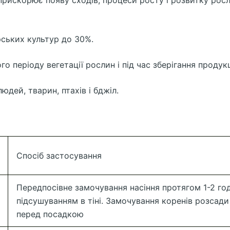
прискорює появу сходів, процеси росту і розвитку рос
ських культур до 30%.
періоду вегетації рослин і під час зберігання продукц
юдей, тварин, птахів і бджіл.
Спосіб застосування
Передпосівне замочування насіння протягом 1-2 го
підсушуванням в тіні. Замочування коренів розсади 
перед посадкою