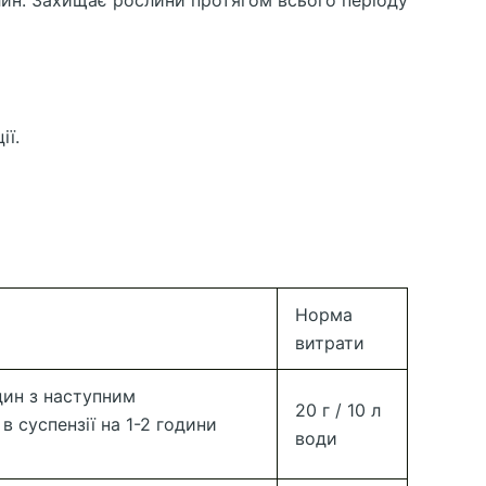
лин. Захищає рослини протягом всього періоду
ії.
Норма
витрати
дин з наступним
20 г / 10 л
в суспензії на 1-2 години
води