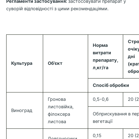
Регламенти застосування:
застосовувати препарат у
суворій відповідності з цими рекомендаціями.
Стр
Норма
очік
витрати
дні
препарату,
Культура
Об’єкт
(кра
л,кг/га
обро
Спосіб обробки
Гронова
0,5-0,6
20 (2
листовійка,
Виноград
Обприскування в пер
філоксера
вегетації
листова
0,15
20 (2
Довгоносики,