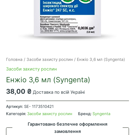
Головна
/
Засоби захисту рослин
/ Енжіо 3,6 мл (Syngenta)
Засоби захисту рослин
Енжіо 3,6 мл (Syngenta)
38,00
₴
Доставка по всій Україні
Енжіо
3,6
Артикул:
SE- 1173510421
мл
Категорія:
Засоби захисту рослин
Бренд:
Syngenta
(Syngenta)
Гарантовано безпечне оформлення
кількість
замовлення