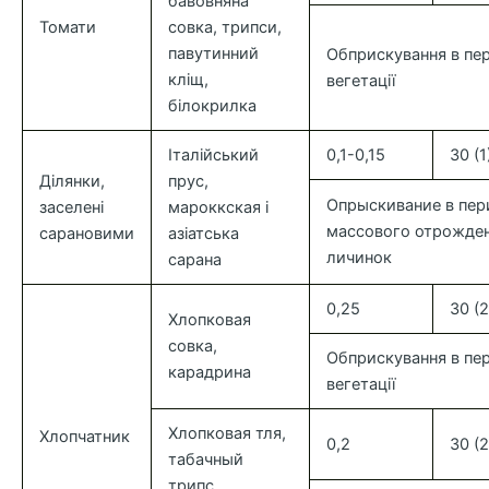
бавовняна
Томати
совка, трипси,
павутинний
Обприскування в пер
кліщ,
вегетації
білокрилка
Італійський
0,1-0,15
30 (1
Ділянки,
прус,
Опрыскивание в пер
заселені
мароккская і
массового отрожде
сарановими
азіатська
личинок
сарана
0,25
30 (2
Хлопковая
совка,
Обприскування в пер
карадрина
вегетації
Хлопковая тля,
Хлопчатник
0,2
30 (2
табачный
трипс,