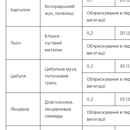
0,1
20 (2
Колорадський
Картопля
Обприскування в пер
жук, попелиці
вегетації
0,2
20 (2
Блішки,
Льон
луговий
Обприскування в пер
метелик
вегетації
0,2
30 (1
Цибульна муха,
Цибуля
тютюновий
Обприскування в пер
трипс
вегетації
0,2
20 (2
Довгоносики,
Люцерна
люцерновые
Обприскування в пер
семяеды
вегетації