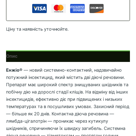
Ціну та наявність уточнюйте.
Опис
Енжіо®
— новий системно-контактний, надзвичайно
потужний інсектицид, який містить дві діючі речовини.
Препарат має широкий спектр знищуваних шкідників та
побічну дію на дорослі стадії кліщів. На відміну від інших
інсектицидів, ефективно діє при підвищених і низьких
температурах та в посушливих умовах. Захисний період
— більше як 20 днів. Контактна діюча речовина —
лямбда-цігалотрін — проникає через кутикулу
шкідників, спричиняючи їх швидку загибель. Системна
діюча речовина — тіаметоксам — протягом години