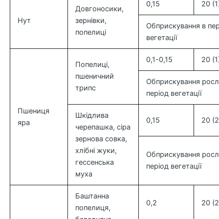
0,15
20 (1
Довгоносики,
Нут
зернівки,
Обприскування в пер
попелиці
вегетації
0,1-0,15
20 (1
Попелиці,
пшеничний
Обприскування росл
трипс
період вегетації
Пшениця
Шкідлива
0,15
20 (2
яра
черепашка, сіра
зернова совка,
хлібні жуки,
Обприскування росл
гессенська
період вегетації
муха
Баштанна
0,2
20 (2
попелиця,