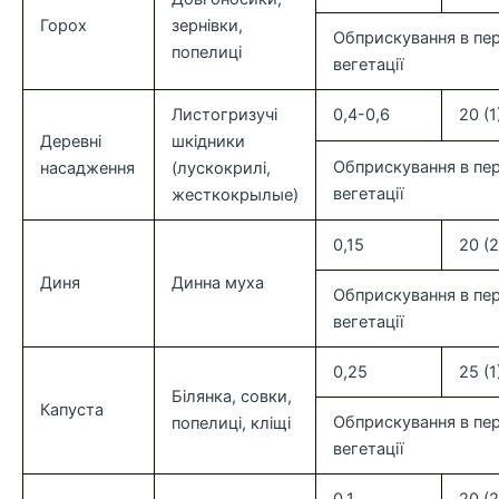
Горох
зернівки,
Обприскування в пер
попелиці
вегетації
Листогризучі
0,4-0,6
20 (1
Деревні
шкідники
Обприскування в пер
насадження
(лускокрилі,
вегетації
жесткокрылые)
0,15
20 (2
Диня
Динна муха
Обприскування в пер
вегетації
0,25
25 (1
Білянка, совки,
Капуста
Обприскування в пер
попелиці, кліщі
вегетації