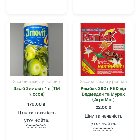
Оцінено
Оцінено
в
в
0
0
з
з
5
5
Засоби захисту рослин
Засоби захисту рослин
Засіб Зимовіт 1 л (ТМ
Рембек 360 г RED від
Кіссон)
Ведмедки та Мурах
(АгроМаг)
179,00
₴
22,00
₴
Ціну та наявність
Ціну та наявність
уточнюйте.
уточнюйте.
Оцінено
Оцінено
в
в
0