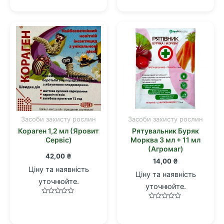
0
з
з
5
5
Засоби захисту рослин
Засоби захисту рослин
Кораген 1,2 мл (Яровит
Рятувальник Буряк
Сервіс)
Морква 3 мл + 11 мл
(Агромаг)
42,00
₴
14,00
₴
Ціну та наявність
Ціну та наявність
уточнюйте.
уточнюйте.
Оцінено
Оцінено
в
в
0
0
з
з
5