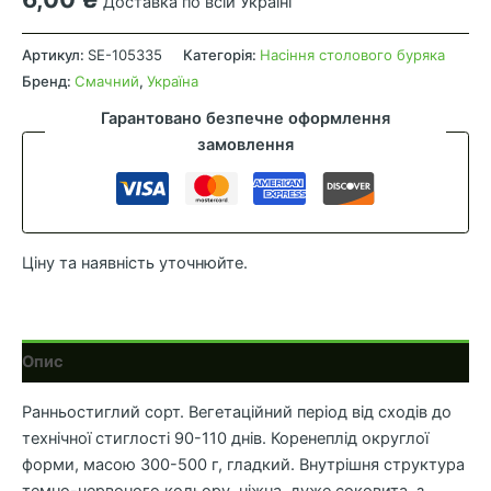
Доставка по всій Україні
Буряк
столовий
Артикул:
SE-105335
Категорія:
Насіння столового буряка
Борщовий
Бренд:
Смачний
,
Україна
(Фасовка:
Гарантовано безпечне оформлення
3
замовлення
г)
кількість
Ціну та наявність уточнюйте.
Опис
Ранньостиглий сорт. Вегетаційний період від сходів до
технічної стиглості 90-110 днів. Коренеплід округлої
форми, масою 300-500 г, гладкий. Внутрішня структура
темно-червоного кольору, ніжна, дуже соковита, з