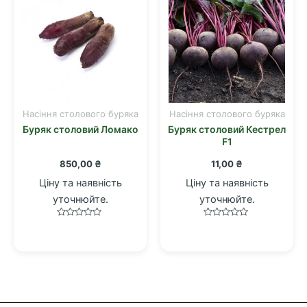
Насіння столового буряка
Насіння столового буряка
Буряк столовий Ломако
Буряк столовий Кестрел
F1
850,00
₴
11,00
₴
Ціну та наявність
Ціну та наявність
уточнюйте.
уточнюйте.
Оцінено
Оцінено
в
в
0
0
з
з
5
5