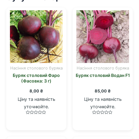
Насіння столового буряка
Насіння столового буряка
Буряк столовий Фаро
Буряк столовий Водан F1
(Фасовка: 3 г)
8,00
₴
85,00
₴
Ціну та наявність
Ціну та наявність
уточнюйте.
уточнюйте.
Оцінено
Оцінено
в
в
0
0
з
з
5
5