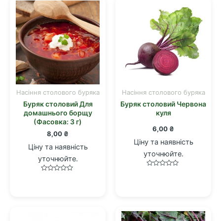
Насіння столового буряка
Насіння столового буряка
Буряк столовий Для
Буряк столовий Червона
домашнього борщу
куля
(Фасовка: 3 г)
6,00
₴
8,00
₴
Ціну та наявність
Ціну та наявність
уточнюйте.
уточнюйте.
Оцінено
Оцінено
в
в
0
0
з
з
5
5