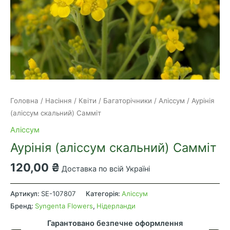
Головна
/
Насіння
/
Квіти
/
Багаторічники
/
Аліссум
/ Аурінія
(аліссум скальний) Самміт
Аліссум
Аурінія (аліссум скальний) Самміт
120,00
₴
Доставка по всій Україні
Аурінія
(аліссум
Артикул:
SE-107807
Категорія:
Аліссум
скальний)
Бренд:
Syngenta Flowers
,
Нідерланди
Самміт
Гарантовано безпечне оформлення