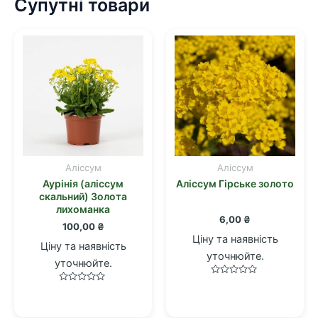
Супутні товари
Аліссум
Аліссум
Аурінія (аліссум
Аліссум Гірське золото
скальний) Золота
лихоманка
6,00
₴
100,00
₴
Ціну та наявність
Ціну та наявність
уточнюйте.
уточнюйте.
Оцінено
Оцінено
в
в
0
0
з
з
5