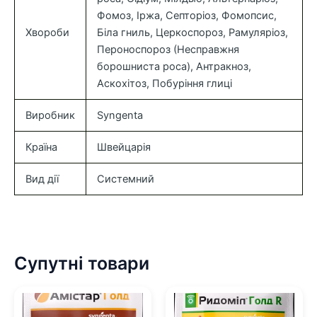
Фомоз, Іржа, Септоріоз, Фомопсис,
Хвороби
Біла гниль, Церкоспороз, Рамуляріоз,
Пероноспороз (Несправжня
борошниста роса), Антракноз,
Аскохітоз, Побуріння глиці
Виробник
Syngenta
Країна
Швейцарія
Вид дії
Системний
Супутні товари