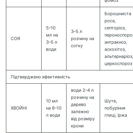
фомоз
Борошниста
роса,
5–10
септоріоз,
3–5 л
мл на
пероноспоро
СОЯ
розчину на
3–5 л
антракноз,
сотку
води
аскохітоз,
альтернаріоз
церкоспороз
Підтверджено ефективність
води 2–4 л
розчину на
10 мл
Шуте,
дерево
ХВОЙНІ
на 8–10
побуріння
залежно
л води
глиці, іржа
від розміру
крони