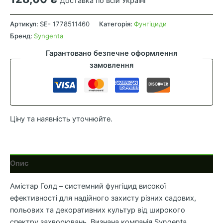
Доставка по всій Україні
Амістар
Голд
Артикул:
SE- 1778511460
Категорія:
Фунгіциди
40
Бренд:
Syngenta
мл
Гарантовано безпечне оформлення
(Syngenta)
замовлення
кількість
Ціну та наявність уточнюйте.
Опис
Амістар Голд – системний фунгіцид високої
ефективності для надійного захисту різних садових,
польових та декоративних культур від широкого
спектру захворювань. Визнана компанія Syngenta