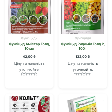
Фунгіциди
Фунгіциди
Фунгіцид Амістар Голд,
Фунгіцид Ридоміл Голд Р,
10 мл
100 г
42,00
₴
132,00
₴
Ціну та наявність
Ціну та наявність
уточнюйте.
уточнюйте.
Оцінено
Оцінено
в
в
0
0
з
з
5
5