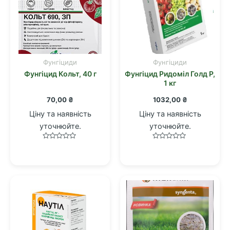
Фунгіциди
Фунгіциди
Фунгіцид Кольт, 40 г
Фунгіцид Ридоміл Голд Р,
1 кг
70,00
₴
1032,00
₴
Ціну та наявність
Ціну та наявність
уточнюйте.
уточнюйте.
Оцінено
Оцінено
в
в
0
0
з
з
5
5