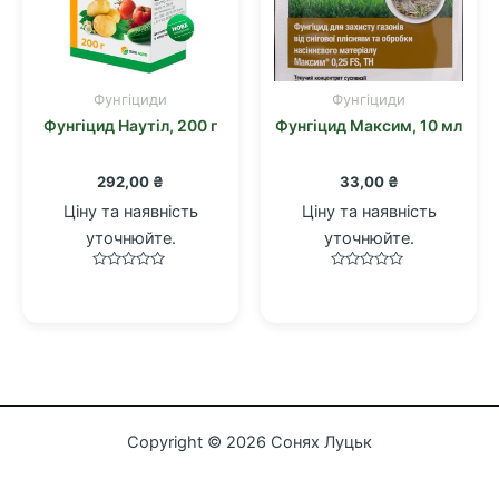
Фунгіциди
Фунгіциди
Фунгіцид Наутіл, 200 г
Фунгіцид Максим, 10 мл
292,00
₴
33,00
₴
Ціну та наявність
Ціну та наявність
уточнюйте.
уточнюйте.
Оцінено
Оцінено
в
в
0
0
з
з
5
5
Copyright © 2026 Сонях Луцьк