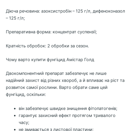
Діюча речовина: азоксистробін – 125 г/л, дифеноконазол
– 125 г/л;
Препаративна форма: концентрат суспензії;
Кратність обробок: 2 обробки за сезон.
Чому варто купити фунгіцид Амістар Голд
Двокомпонентний препарат забезпечує не лише
надійний захист від різних хвороб, а й впливає на ріст та
розвиток самої рослини. Варто обрати саме цей
фунгіцид, оскільки:
він забезпечує швидке знищення фітопатогенів;
гарантує захисний ефект протягом тривалого
часу;
не змивається з листової пластини;