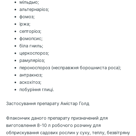
мільдью;
альтернаріоз;
фомоз;
іржа;
септоріоз;
фомопсис;
біла гниль;
церкоспороз;
рамуляріоз;
пероноспороз (несправжня борошниста роса);
антракноз;
аскохітоз;
побуріння глиці.
Застосування препарату Амістар Голд
Флакончик даного препарату призначений для
виготовлення 8-10 л робочого розчину для
обприскування садових рослин у суху, теплу, безвітряну