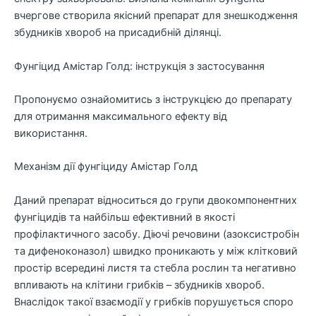
вчергове створила якісний препарат для знешкодження
збудників хвороб на присадибній ділянці.
Фунгіцид Амістар Голд: інструкція з застосування
Пропонуємо ознайомитись з інструкцією до препарату
для отримання максимального ефекту від
використання.
Механізм дії фунгіциду Амістар Голд
Даний препарат відноситься до групи двокомпонентних
фунгіцидів та найбільш ефективний в якості
профілактичного засобу. Діючі речовини (азоксистробін
та дифеноконазол) швидко проникають у між клітковий
простір всередині листя та стебла рослин та негативно
впливають на клітини грибків – збудників хвороб.
Внаслідок такої взаємодії у грибків порушується споро