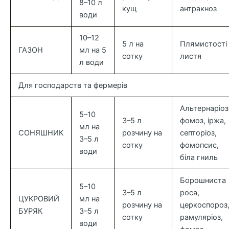
8–10 л
кущ
антракноз
води
10–12
5 л на
Плямистості
ГАЗОН
мл на 5
сотку
листя
л води
Для господарств та фермерів
Альтернаріоз
5–10
3–5 л
фомоз, іржа,
мл на
СОНЯШНИК
розчину на
септоріоз,
3–5 л
сотку
фомопсис,
води
біла гниль
Борошниста
5–10
3–5 л
роса,
ЦУКРОВИЙ
мл на
розчину на
церкоспороз
БУРЯК
3–5 л
сотку
рамуляріоз,
води