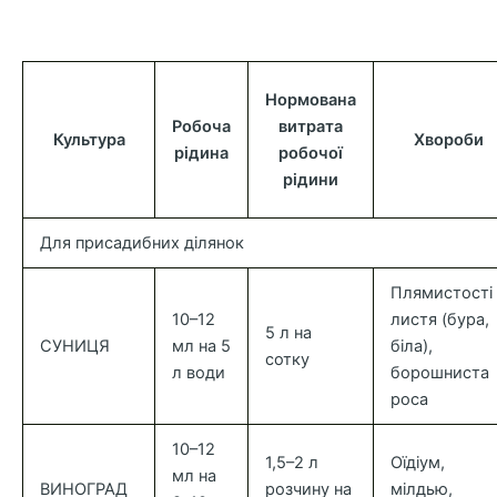
Нормована
Робоча
витрата
Культура
Хвороби
рідина
робочої
рідини
Для присадибних ділянок
Плямистості
10–12
листя (бура,
5 л на
СУНИЦЯ
мл на 5
біла),
сотку
л води
борошниста
роса
10–12
1,5–2 л
Оїдіум,
мл на
ВИНОГРАД
розчину на
мілдью,