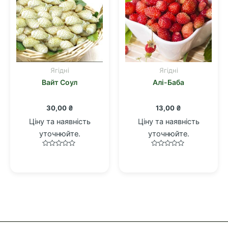
Ягідні
Ягідні
Вайт Соул
Алі-Баба
30,00
₴
13,00
₴
Ціну та наявність
Ціну та наявність
уточнюйте.
уточнюйте.
Оцінено
Оцінено
в
в
0
0
з
з
5
5