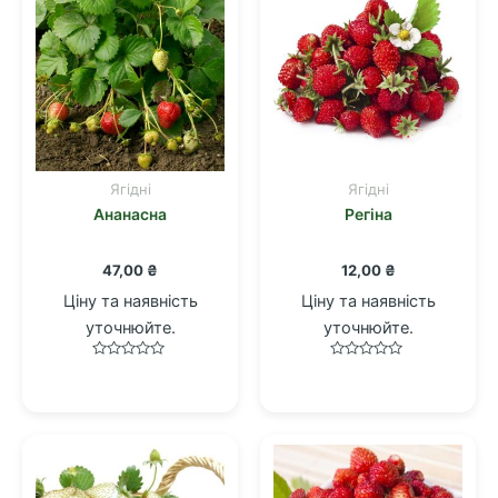
Ягідні
Ягідні
Ананасна
Регіна
47,00
₴
12,00
₴
Ціну та наявність
Ціну та наявність
уточнюйте.
уточнюйте.
Оцінено
Оцінено
в
в
0
0
з
з
5
5