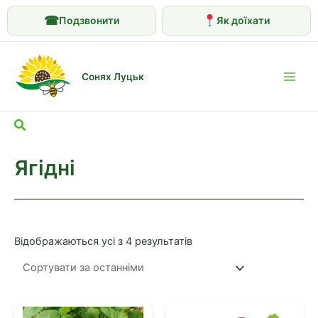
☎
Подзвонити
Як доїхати
Перейти
до
Сонях Луцьк
вмісту
Main
Men
Пошук
Ягідні
Сортовано
Відображаються усі з 4 результатів
за
останнім