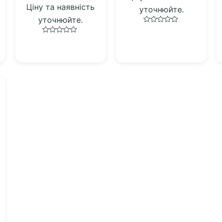
Ціну та наявність
уточнюйте.
уточнюйте.
Оцінено
в
Оцінено
0
в
з
0
5
з
5