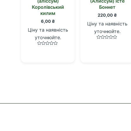
(аліссум)
(Алиссум) Істе
Королівський
Боннет
килим
220,00
₴
6,00
₴
Ціну та наявність
Ціну та наявність
уточнюйте.
уточнюйте.
Оцінено
в
Оцінено
0
в
з
0
5
з
5