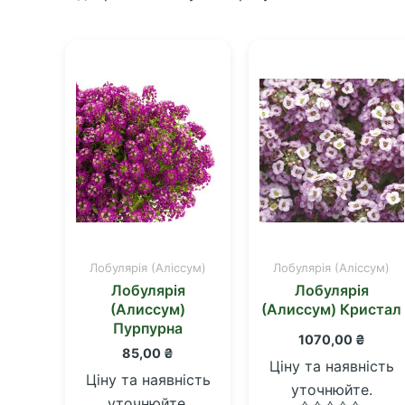
за
останнім
Лобулярія (Аліссум)
Лобулярія (Аліссум)
Лобулярія
Лобулярія
(Алиссум)
(Алиссум) Кристал
Пурпурна
1070,00
₴
85,00
₴
Ціну та наявність
Ціну та наявність
уточнюйте.
уточнюйте.