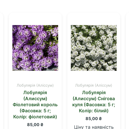
Лобулярія (Аліссум)
Лобулярія (Аліссум)
Лобулярія
Лобулярія
(Алиссум)
(Алиссум) Снігова
Фіолетовий король
куля (Фасовка: 5 г;
(Фасовка: 5 г;
Колір: білий)
Колір: фіолетовий)
85,00
₴
85,00
₴
Ціну та наявність