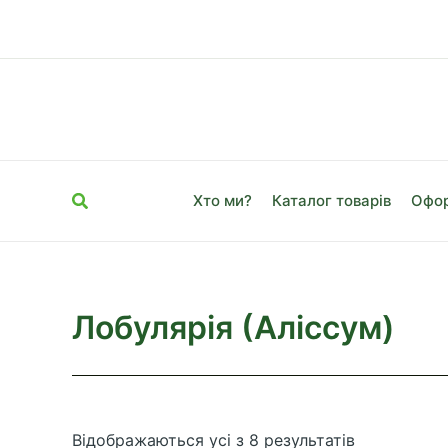
Перейти
до
вмісту
Пошук
Хто ми?
Каталог товарів
Офор
Лобулярія (Аліссум)
Сортовано
Відображаються усі з 8 результатів