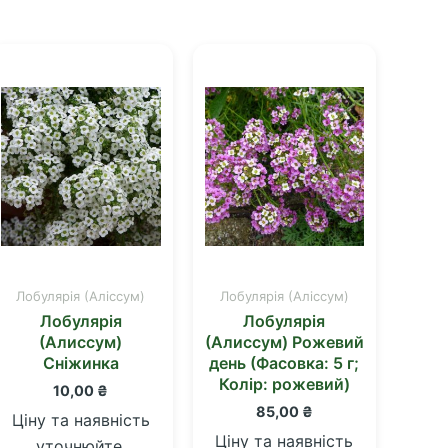
Лобулярія (Аліссум)
Лобулярія (Аліссум)
Лобулярія
Лобулярія
(Алиссум)
(Алиссум) Рожевий
Сніжинка
день (Фасовка: 5 г;
Колір: рожевий)
10,00
₴
85,00
₴
Ціну та наявність
Ціну та наявність
уточнюйте.