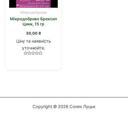
Мікродобрива
Мікродобриво Брексил
Цинк, 15 гр
30,00
₴
Ціну та наявність
уточнюйте.
Оцінено
в
0
з
5
Copyright © 2026 Сонях Луцьк