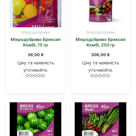
Мікродобрива
Мікродобрива
Мікродобриво Брексил
Мікродобриво Брексил
Комбі, 15 гр
Комбі, 250 гр
36,00
₴
306,00
₴
Ціну та наявність
Ціну та наявність
уточнюйте.
уточнюйте.
Оцінено
Оцінено
в
в
0
0
з
з
5
5