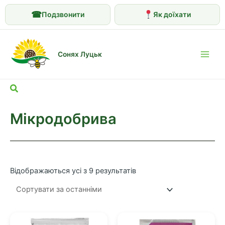
☎
Подзвонити
Як доїхати
Перейти
до
Сонях Луцьк
вмісту
Main
Men
Пошук
Мікродобрива
Сортовано
Відображаються усі з 9 результатів
за
останнім