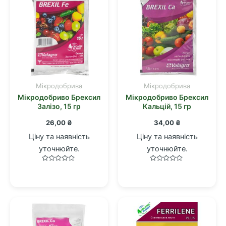
Мікродобрива
Мікродобрива
Мікродобриво Брексил
Мікродобриво Брексил
Залізо, 15 гр
Кальцій, 15 гр
26,00
₴
34,00
₴
Ціну та наявність
Ціну та наявність
уточнюйте.
уточнюйте.
Оцінено
Оцінено
в
в
0
0
з
з
5
5