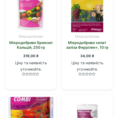
Мікродобрива
Мікродобрива
Мікродобриво Брексил
Мікродобриво хелат
Кальцій, 250 гр
заліза Феррілен+, 10 гр
319,00
₴
34,00
₴
Ціну та наявність
Ціну та наявність
уточнюйте.
уточнюйте.
Оцінено
Оцінено
в
в
0
0
з
з
5
5