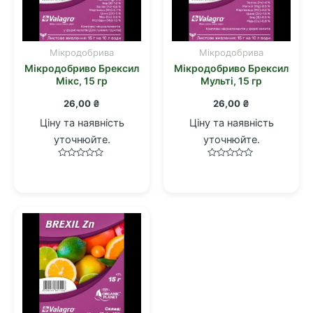
Мікродобрива
Мікродобрива
Мікродобриво Брексил
Мікродобриво Брексил
Мікс, 15 гр
Мульті, 15 гр
26,00
₴
26,00
₴
Ціну та наявність
Ціну та наявність
уточнюйте.
уточнюйте.
Оцінено
Оцінено
в
в
0
0
з
з
5
5