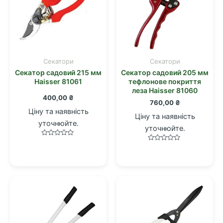
Cекатори
Cекатори
Секатор садовий 215 мм
Секатор садовий 205 мм
Haisser 81061
тефлонове покриття
леза Haisser 81060
400,00
₴
760,00
₴
Ціну та наявність
Ціну та наявність
уточнюйте.
уточнюйте.
Оцінено
Оцінено
в
в
0
0
з
з
5
5