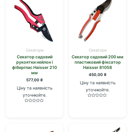
Cекатори
Cекатори
Секатор садовий
Секатор садовий 200 мм
рукоятки нейлон і
пластиковий фіксатор
фіберглас Haisser 210
Haisser 81058
мм
450,00
₴
577,00
₴
Ціну та наявність
Ціну та наявність
уточнюйте.
уточнюйте.
Оцінено
в
Оцінено
0
в
з
0
5
з
5