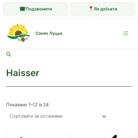
☎
Подзвонити
Як доїхати
Перейти
до
Сонях Луцьк
вмісту
Main
Men
Пошук
Haisser
Сортовано
Показано 1–12 із 24
за
останнім