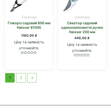
Cекатори
Cекатори
Гілкоріз садовий 800 мм
Секатор садовий
Haisser 81045
однокомпонентні ручки
Haisser 200 мм
1180,00
₴
446,00
₴
Ціну та наявність
Ціну та наявність
уточнюйте.
уточнюйте.
Оцінено
Оцінено
в
в
0
0
з
з
5
5
1
2
→