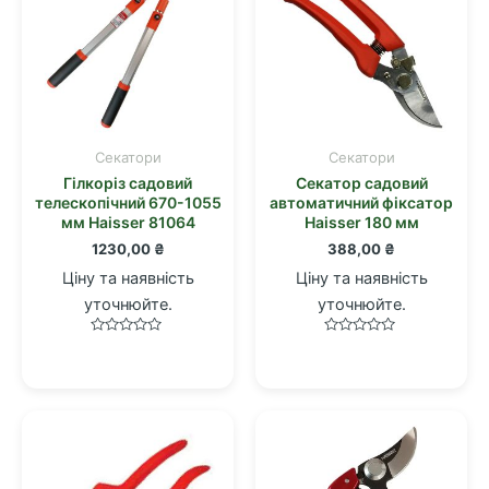
Cекатори
Cекатори
Гілкоріз садовий
Секатор садовий
телескопічний 670-1055
автоматичний фіксатор
мм Haisser 81064
Haisser 180 мм
1230,00
₴
388,00
₴
Ціну та наявність
Ціну та наявність
уточнюйте.
уточнюйте.
Оцінено
Оцінено
в
в
0
0
з
з
5
5