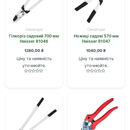
Cекатори
Cекатори
Гілкоріз садовий 700 мм
Ножиці садові 570 мм
Haisser 81046
Haisser 81047
1280,00
₴
1040,00
₴
Ціну та наявність
Ціну та наявність
уточнюйте.
уточнюйте.
Оцінено
Оцінено
в
в
0
0
з
з
5
5