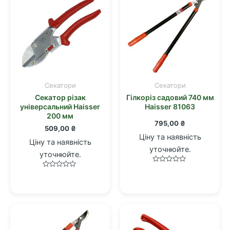
Cекатори
Cекатори
Секатор різак
Гілкоріз садовий 740 мм
універсальний Haisser
Haisser 81063
200 мм
795,00
₴
509,00
₴
Ціну та наявність
Ціну та наявність
уточнюйте.
уточнюйте.
Оцінено
Оцінено
в
в
0
0
з
з
5
5