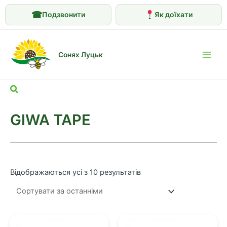
☎
Подзвонити
Як доїхати
Перейти
до
Сонях Луцьк
вмісту
Main
Men
Пошук
GIWA TAPE
Сортовано
Відображаються усі з 10 результатів
за
останнім