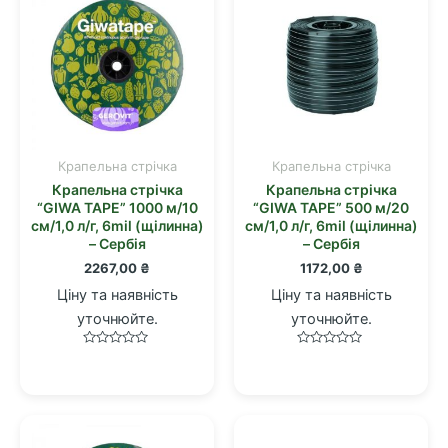
Крапельна стрічка
Крапельна стрічка
Крапельна стрічка
Крапельна стрічка
“GIWA TAPE” 1000 м/10
“GIWA TAPE” 500 м/20
см/1,0 л/г, 6mil (щілинна)
см/1,0 л/г, 6mil (щілинна)
– Сербія
– Сербія
2267,00
₴
1172,00
₴
Ціну та наявність
Ціну та наявність
уточнюйте.
уточнюйте.
Оцінено
Оцінено
в
в
0
0
з
з
5
5