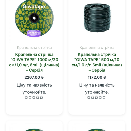
Крапельна стрічка
Крапельна стрічка
Крапельна стрічка
Крапельна стрічка
“GIWA TAPE” 1000 м/20
“GIWA TAPE” 500 м/10
см/1,0 л/г, 6mil (щілинна)
см/1,0 л/г, 6mil (щілинна)
– Сербія
– Сербія
2267,00
₴
1172,00
₴
Ціну та наявність
Ціну та наявність
уточнюйте.
уточнюйте.
Оцінено
Оцінено
в
в
0
0
з
з
5
5