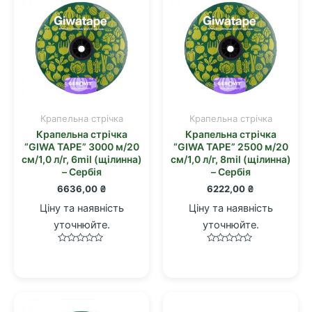
Крапельна стрічка
Крапельна стрічка
Крапельна стрічка
Крапельна стрічка
“GIWA TAPE” 3000 м/20
“GIWA TAPE” 2500 м/20
см/1,0 л/г, 6mil (щілинна)
см/1,0 л/г, 8mil (щілинна)
– Сербія
– Сербія
6636,00
₴
6222,00
₴
Ціну та наявність
Ціну та наявність
уточнюйте.
уточнюйте.
Оцінено
Оцінено
в
в
0
0
з
з
5
5