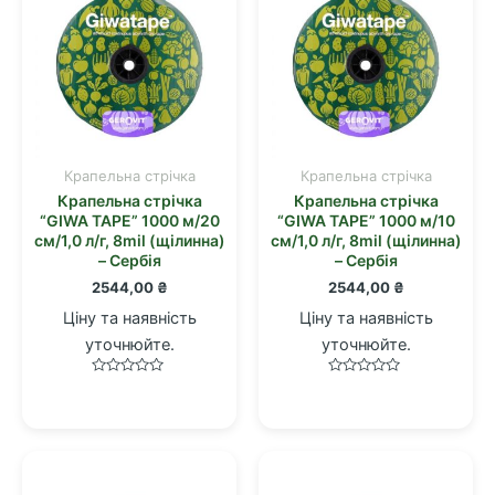
Крапельна стрічка
Крапельна стрічка
Крапельна стрічка
Крапельна стрічка
“GIWA TAPE” 1000 м/20
“GIWA TAPE” 1000 м/10
см/1,0 л/г, 8mil (щілинна)
см/1,0 л/г, 8mil (щілинна)
– Сербія
– Сербія
2544,00
₴
2544,00
₴
Ціну та наявність
Ціну та наявність
уточнюйте.
уточнюйте.
Оцінено
Оцінено
в
в
0
0
з
з
5
5