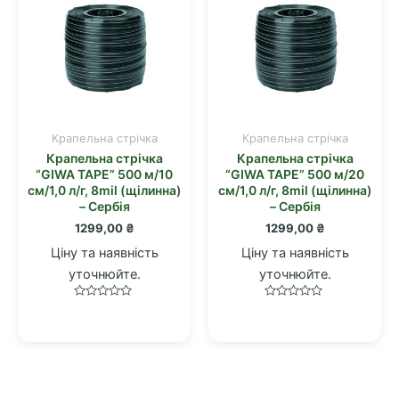
Крапельна стрічка
Крапельна стрічка
Крапельна стрічка
Крапельна стрічка
“GIWA TAPE” 500 м/10
“GIWA TAPE” 500 м/20
см/1,0 л/г, 8mil (щілинна)
см/1,0 л/г, 8mil (щілинна)
– Сербія
– Сербія
1299,00
₴
1299,00
₴
Ціну та наявність
Ціну та наявність
уточнюйте.
уточнюйте.
Оцінено
Оцінено
в
в
0
0
з
з
5
5