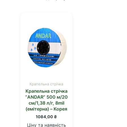
Крапельна стрічка
Крапельна стрічка
“ANDAR” 500 м/20
см/1,38 л/г, 8mil
(емітерна) – Корея
1084,00
₴
Ціну та наявність