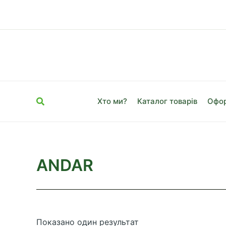
Перейти
до
вмісту
Пошук
Хто ми?
Каталог товарів
Офор
ANDAR
Показано один результат